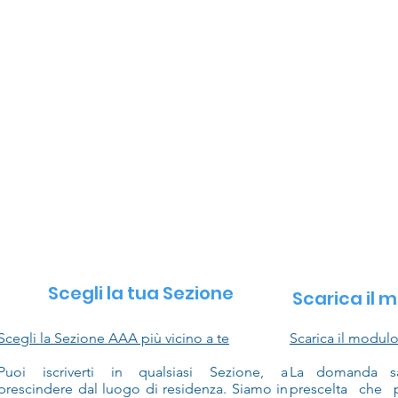
Scegli la tua Sezione
Scarica il m
Scegli la Sezione AAA più vicino a te
Scarica il modul
Puoi iscriverti in qualsiasi Sezione, a
La domanda sar
prescindere dal luogo di residenza. Siamo in
prescelta che 