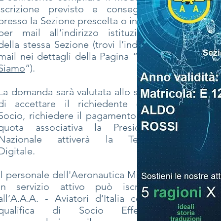
iscrizione previsto e consegnarlo
presso la Sezione prescelta o inviarlo
per mail all’indirizzo istituzionale
della stessa Sezione (trovi l’indirizzo
mail nei dettagli della Pagina “
Dove
Siamo
”).
La domanda sarà valutata allo scopo
di accettare il richiedente come
Socio, richiedere il pagamento della
quota associativa la Presidenza
Nazionale attiverà la Tessera
Digitale.
Il personale dell'Aeronautica Militare
in servizio attivo può iscriversi
all’A.A.A. - Aviatori d’Italia con la
qualifica di Socio Effettivo,