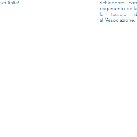
tutt'Italia!
richiedente co
pagamento della 
la tessera di
all’Associazione.