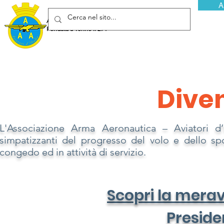
A
Associazione Arma Aeronautica - Aviatori d'Italia ETS
Fondata a Torino il 29 febbraio 1952
Dive
L'Associazione Arma Aeronautica – Aviatori d’I
simpatizzanti del progresso del volo e dello spor
congedo ed in attività di servizio.
Scopri la merav
Preside