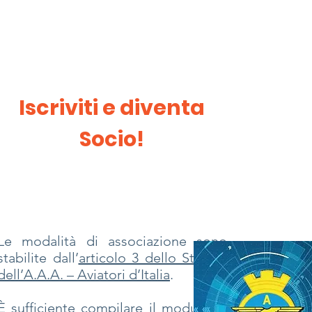
Iscriviti e diventa
Socio!
Le modalità di associazione sono
stabilite dall’
articolo 3 dello Statuto
dell’A.A.A. – Aviatori d’Italia
.
È sufficiente compilare il modulo di