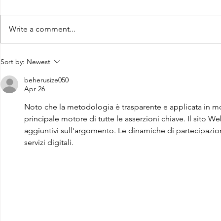
Write a comment...
CONCLUSO AL CESMA IL
Il CESMA f
Sort by:
Newest
PERCORSO DI
superiori 
beherusize050
FORMAZIONE SCUOLA
sull'Aeros
Apr 26
LAVORO DEGLI STUDENTI
Noto che la metodologia è trasparente e applicata in m
DEL “DE PINEDO-
principale motore di tutte le asserzioni chiave. Il sito We
COLONNA”
aggiuntivi sull'argomento. Le dinamiche di partecipazio
servizi digitali.