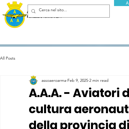
A
Associazione Arma Aeronautica - Aviatori d'Italia ETS
Fondata a Torino il 29 febbraio 1952
All Posts
assoaeroarma
Feb 9, 2025
2 min read
A.A.A. - Aviatori d
cultura aeronaut
della provincia d