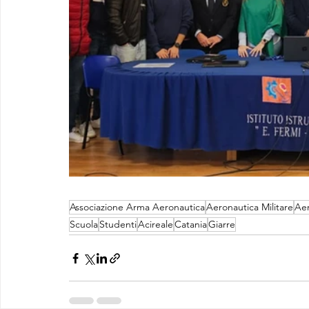
Associazione Arma Aeronautica
Aeronautica Militare
Aer
Scuola
Studenti
Acireale
Catania
Giarre