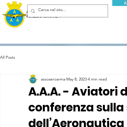
A
Associazione Arma Aeronautica - Aviatori d'Italia ETS
Fondata a Torino il 29 febbraio 1952
All Posts
assoaeroarma
May 8, 2023
4 min read
A.A.A. - Aviatori 
conferenza sulla 
dell’Aeronautica 