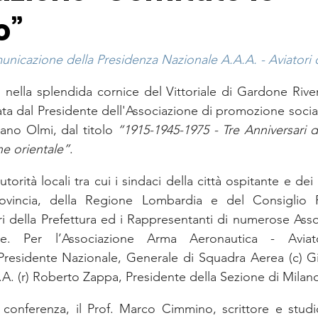
o”
nicazione della Presidenza Nazionale A.A.A. - Aviatori d
ella splendida cornice del Vittoriale di Gardone Rivera,
ta dal Presidente dell'Associazione di promozione socia
vano Olmi, dal titolo 
“1915-1945-1975 - Tre Anniversari 
ne orientale”
.
rità locali tra cui i sindaci della città ospitante e dei pa
rovincia, della Regione Lombardia e del Consiglio R
i della Prefettura ed i Rappresentanti di numerose Asso
e. Per l’Associazione Arma Aeronautica - Aviatori
residente Nazionale, Generale di Squadra Aerea (c) Giu
.A. (r) Roberto Zappa, Presidente della Sezione di Milan
 conferenza, il Prof. Marco Cimmino, scrittore e studi