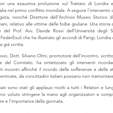
n una esaustiva prolusione sul Trattato di Londra e 
Italia nel primo conflitto mondiale. A seguire l'intervento 
ggista, nonché Direttore dell'Archivio Museo Storico d
ani, relativo alle vittime delle foibe giuliane. Una storia 
e del Prof. Avv. Davide Rossi dell'Università degli St
FederEsuli che ha illustrato gli accordi di Parigi, Londra 
a già scritta.
sio, Dott. Silvano Olmi, promotore dell'incontro, scrittor
e del Comitato, ha sintetizzato gli interventi ricorda
i incontri affinché il ricordo delle sofferenze e delle at
nticate, da concittadini italiani possano non tramontare
i sono stati gli applausi rivolti a tutti i Relatori e lun
no voluto stringere la mano agli organizzatori e compli
ore e l'importanza della giornata.