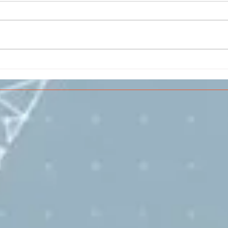
Il CESMA fra le scuole
IL 
superiori per il concorso
PAR
sull'Aerospazio
SPE
VOL