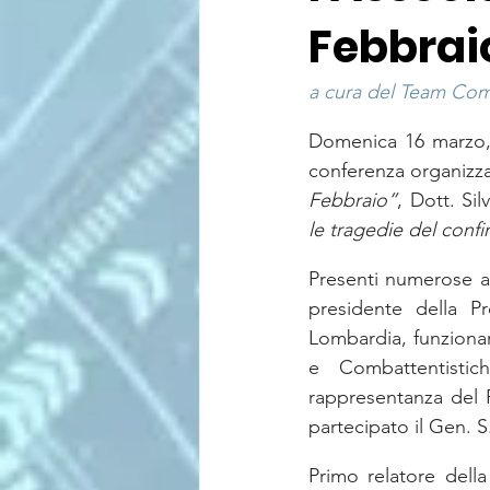
Febbrai
a cura del Team Comu
Domenica 16 marzo, n
conferenza organizza
Febbraio”
, Dott. Sil
le tragedie del confi
Presenti numerose auto
presidente della P
Lombardia, funzionar
e Combattentistich
rappresentanza del P
partecipato il Gen. S
Primo relatore della