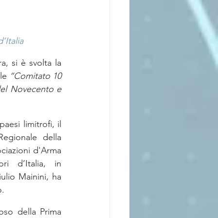
’Italia
 si è svolta la 
le 
“Comitato 10 
del Novecento e 
esi limitrofi, il 
egionale della 
ciazioni d'Arma 
 d’Italia, in 
lio Mainini, ha 
o.
oso della Prima 