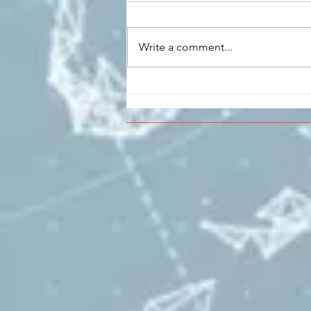
Write a comment...
CONCLUSO AL CESMA IL
PERCORSO DI
FORMAZIONE SCUOLA
LAVORO DEGLI STUDENTI
DEL “DE PINEDO-
COLONNA”