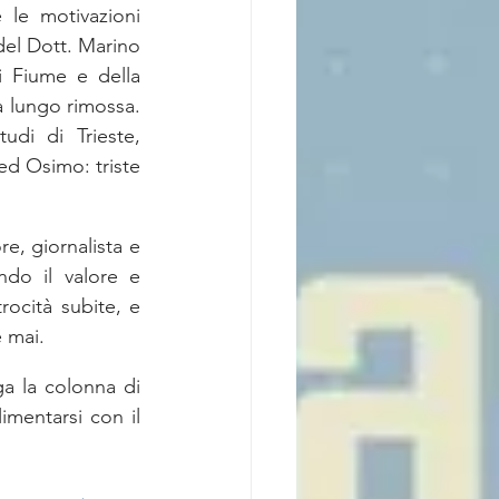
le motivazioni 
del Dott. Marino 
i Fiume e della 
a lungo rimossa. 
udi di Trieste, 
ed Osimo: triste 
e, giornalista e 
ndo il valore e 
rocità subite, e 
 mai.
ga la colonna di 
mentarsi con il 