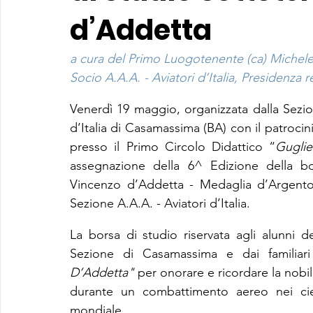
d’Addetta
a cura del Primo Luogotenente (ca) Michel
Socio A.A.A. - Aviatori d’Italia, Presidenza r
Venerdì 19 maggio, organizzata dalla Sezio
d’Italia di Casamassima (BA) con il patrocini
presso il Primo Circolo Didattico “
Gugli
assegnazione della 6^ Edizione della bo
Vincenzo d’Addetta - Medaglia d’Argento al
Sezione A.A.A. - Aviatori d’Italia.
La borsa di studio riservata agli alunni del
Sezione di Casamassima e dai familiari
D’Addetta"
 per onorare e ricordare la nobi
durante un combattimento aereo nei ciel
mondiale. 