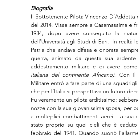
Biografia
Il Sottotenente Pilota Vincenzo D’Addetta e
del 2014. Visse sempre a Casamassima e fre
1934, dopo avere conseguito la maturità
dell’Università agli Studi di Bari.  In realtà 
Patria che andava difesa e onorata sempre
guerra, animato da questa sua ardente p
addestramento militare e di avere come d
italiana del continente Africano)
. Con il 
Militare entrò a fare parte di una squadriglia
che per l’Italia si prospettava un futuro de
Fu veramente un pilota arditissimo: sebbene
nozze con la sua giovanissima sposa, per par
a molteplici combattimenti aerei. La sua 
stato proprio su quei cieli che è caduto
febbraio del 1941. Quando suonò l’allarme 