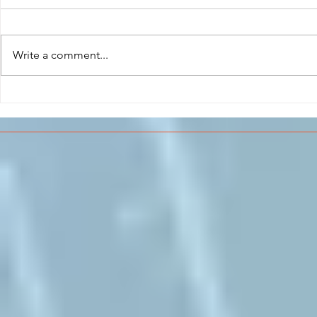
Write a comment...
CONCLUSO AL CESMA IL
Il CESMA f
PERCORSO DI
superiori 
FORMAZIONE SCUOLA
sull'Aeros
LAVORO DEGLI STUDENTI
DEL “DE PINEDO-
COLONNA”