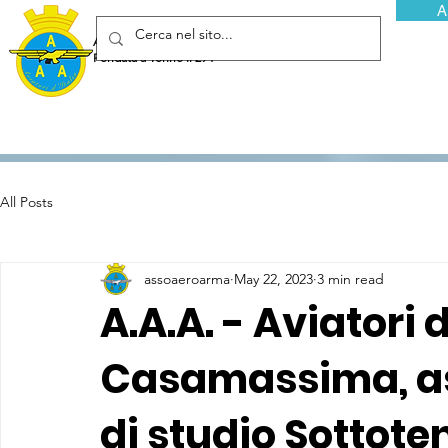
A
Associazione Arma Aeronautica - Aviatori d'Italia ETS
Fondata a Torino il 29 febbraio 1952
All Posts
assoaeroarma
May 22, 2023
3 min read
A.A.A. - Aviatori d
Casamassima, a
di studio Sottot