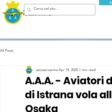
A
Associazione Arma Aeronautica - Aviatori d'Italia ETS
Fondata a Torino il 29 febbraio 1952
All Posts
assoaeroarma
Apr 19, 2025
1 min read
A.A.A. - Aviatori d
di Istrana vola al
Osaka