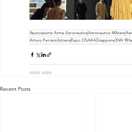
Associazione Arma Aeronautica
Aeronautica Militare
Aer
Arturo Ferrarin
Istrana
Expo OSAKA
Giappone
SVA 9
Ha
Recent Posts