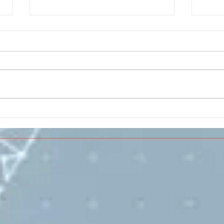
Il CESMA fra le scuole
IL 
superiori per il concorso
PAR
sull'Aerospazio
SPE
VOL