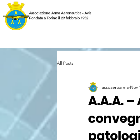
Associazione Arma Aeronautica - Aviatori d'Italia ETS
Fondata a Torino il 29 febbraio 1952
All Posts
assoaeroarma
Nov 
A.A.A. –
convegno
patologi