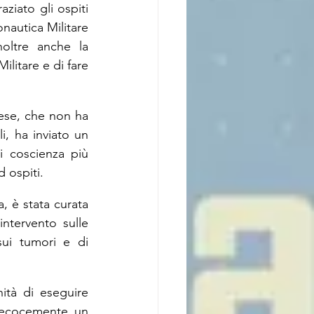
ziato gli ospiti 
nautica Militare 
oltre anche la 
ilitare e di fare 
ese, che non ha 
, ha inviato un 
 coscienza più 
d ospiti.
 è stata curata 
ntervento sulle 
ui tumori e di 
ità di eseguire 
recocemente un 