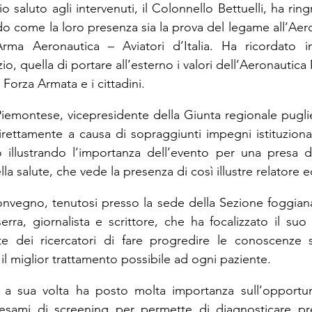
 saluto agli intervenuti, il Colonnello Bettuelli, ha ringra
o come la loro presenza sia la prova del legame all’Aero
Arma Aeronautica – Aviatori d’Italia. Ha ricordato in
io, quella di portare all’esterno i valori dell’Aeronautica M
a Forza Armata e i cittadini.
Piemontese, vicepresidente della Giunta regionale pugli
irettamente a causa di sopraggiunti impegni istituzionali
 illustrando l’importanza dell’evento per una presa di
ella salute, che vede la presenza di così illustre relatore e
onvegno, tenutosi presso la sede della Sezione foggiana,
rra, giornalista e scrittore, che ha focalizzato il suo i
e dei ricercatori di fare progredire le conoscenze s
il miglior trattamento possibile ad ogni paziente.
ie a sua volta ha posto molta importanza sull’opportun
 esami di screening per permette di diagnosticare p