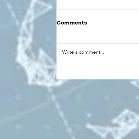
Comments
Write a comment...
CONCLUSO AL CESMA IL
PERCORSO DI
FORMAZIONE SCUOLA
LAVORO DEGLI STUDENTI
DEL “DE PINEDO-
COLONNA”