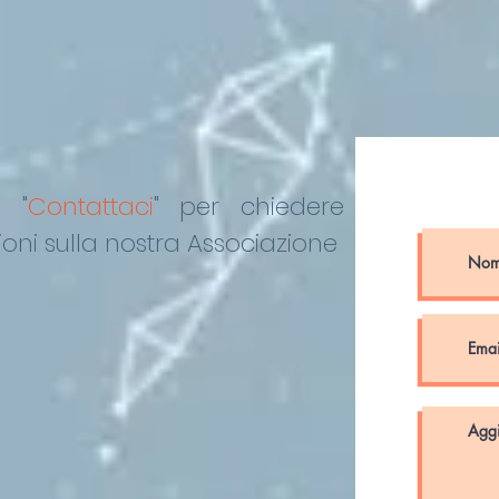
o "
Contattaci
"
per chiedere
oni sulla nostra Associazione