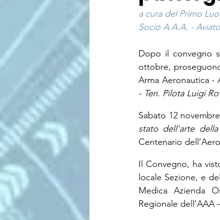
a cura del Primo Lu
Socio A.A.A. - Aviator
Dopo il convegno s
ottobre, proseguono 
Arma Aeronautica - Avi
- Ten. Pilota Luigi 
Sabato 12 novembre i
stato dell'arte dell
Centenario dell’Aeron
Il Convegno, ha visto
locale Sezione, e de
Medica Azienda Osp
Regionale dell’AAA – 