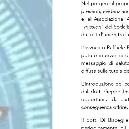
Nel porgere il proprio
presenti, evidenziand
e all’Associazione 
“
mission
” del Sodaliz
da trait d’union tra l
L’avvocato Raffaele 
potuto intervenire d
messaggio di saluto
diffusa sulla tutela d
L’introduzione del c
dal dott. Geppe Inse
opportunità da part
conseguenza offrire, 
Il dott. Di Biscegl
periodicamente gli