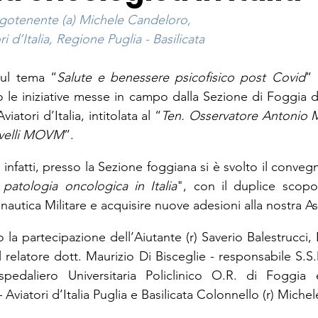
ogotenente (a) Michele Candeloro,
i d’Italia, Regione Puglia - Basilicata
ul tema “
Salute e benessere psicofisico post Covid
” 
le iniziative messe in campo dalla Sezione di Foggia de
atori d’Italia, intitolata al “
Ten. Osservatore Antonio
Rovelli MOVM
”.
nfatti, presso la Sezione foggiana si è svolto il convegn
a patologia oncologica in Italia
", con il duplice scopo 
autica Militare e acquisire nuove adesioni alla nostra A
 la partecipazione dell’Aiutante (r) Saverio Balestrucci, 
l relatore dott. Maurizio Di Bisceglie - responsabile S.S
edaliero Universitaria Policlinico O.R. di Foggia e
Aviatori d’Italia Puglia e Basilicata Colonnello (r) Michele