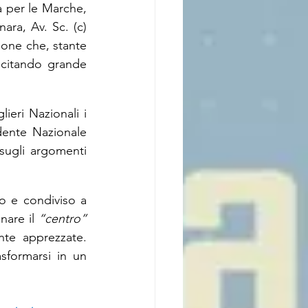
 per le Marche, 
ara, Av. Sc. (c) 
ione che, stante 
scitando grande 
ieri Nazionali i 
ente Nazionale 
sugli argomenti 
o e condiviso a 
nare il 
“centro”
nte apprezzate. 
formarsi in un 