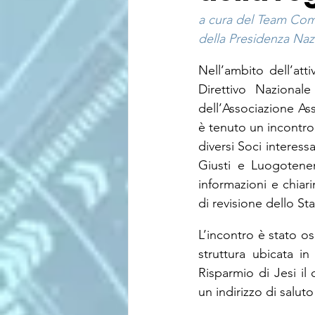
a cura del Team Co
della Presidenza Nazi
Nell’ambito dell’at
Direttivo Nazionale
dell’Associazione Ass
è tenuto un incontro
diversi Soci interessa
Giusti e Luogotenent
informazioni e chiar
di revisione dello St
L’incontro è stato os
struttura ubicata in
Risparmio di Jesi il 
un indirizzo di saluto