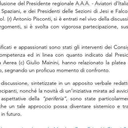
sione del Presidente regionale A.A.A. - Aviatori d’Italia
 Spaziani, e dei Presidenti delle Sezioni di Jesi e Falcon
l. (r) Antonio Pisconti, si è entrati nel vivo della discuss
argomenti, si è svolta con vigorosa partecipazione, su
ficati e appassionati sono stati gli interventi dei Consigl
ompetenza ed in linea con quanto indicato dal Presid
Aerea (c) Giulio Mainini, hanno relazionato la platea 
ro, segnando un proficuo momento di confronto.
 discussione, sintetizzate in un apposito verbale redatt
cipanti, nonché la novità di un’iniziativa mirata ad avvici
 aspettative della 
“periferia”
, sono state particolarme
che un tale approccio possa diventare sistemico e tras
in futuro.