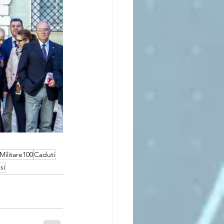
Militare100
Caduti
si