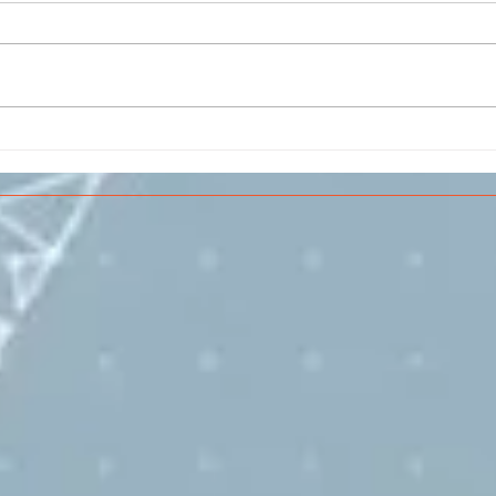
Il CESMA fra le scuole
IL 
superiori per il concorso
PAR
sull'Aerospazio
SPE
VOL