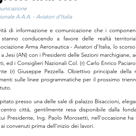
municazione
onale A.A.A. - Aviatori d’Italia
tività di informazione e comunicazione che i component
 stanno conducendo a favore delle realtà territoriali
ociazione Arma Aeronautica - Aviatori d’Italia, lo scors
 a Jesi (AN) con i Presidenti delle Sezioni marchigiane, 
ti, ed i Consiglieri Nazionali Col. (r) Carlo Enrico Paciaro
e (r) Giuseppe Pezzella. Obiettivo principale della ri
imenti sulle linee programmatiche per il prossimo trienni
atuto.
pitato presso una delle sale di palazzo Bisaccioni, elega
 centro città, gentilmente resa disponibile dalla fond
cui Presidente, Ing. Paolo Morosetti, nell’occasione ha 
 ai convenuti prima dell’inizio dei lavori.