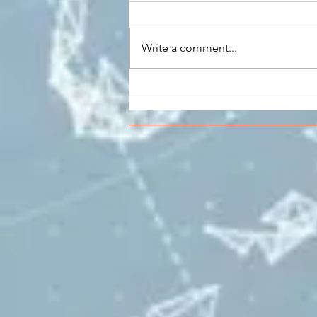
Write a comment...
CONCLUSO AL CESMA IL
PERCORSO DI
FORMAZIONE SCUOLA
LAVORO DEGLI STUDENTI
DEL “DE PINEDO-
COLONNA”