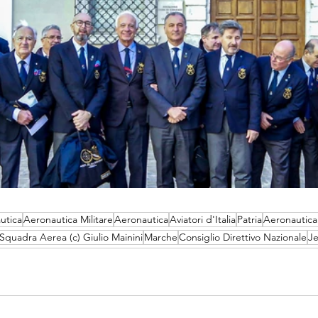
utica
Aeronautica Militare
Aeronautica
Aviatori d'Italia
Patria
Aeronautica
Squadra Aerea (c) Giulio Mainini
Marche
Consiglio Direttivo Nazionale
Je