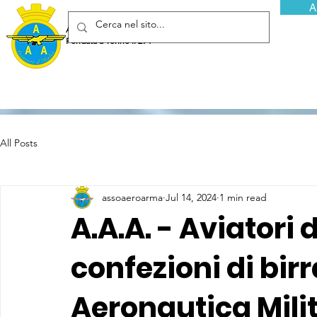
A
Associazione Arma Aeronautica - Aviatori d'Italia ETS
Fondata a Torino il 29 febbraio 1952
All Posts
assoaeroarma
Jul 14, 2024
1 min read
A.A.A. - Aviatori d
confezioni di bir
Aeronautica Mili