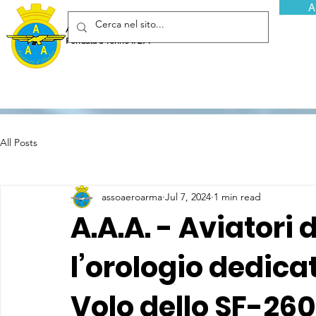
A
Associazione Arma Aeronautica - Aviatori d'Italia ETS
Fondata a Torino il 29 febbraio 1952
All Posts
assoaeroarma
Jul 7, 2024
1 min read
A.A.A. - Aviatori 
l’orologio dedicat
Volo dello SF-260