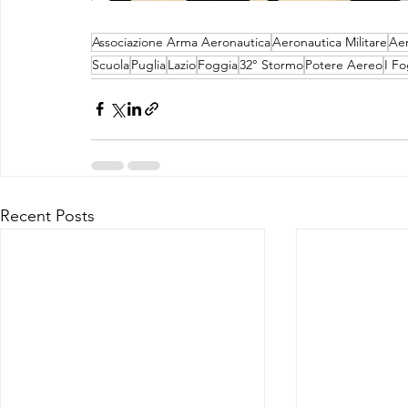
Associazione Arma Aeronautica
Aeronautica Militare
Aer
Scuola
Puglia
Lazio
Foggia
32° Stormo
Potere Aereo
I Fo
Recent Posts