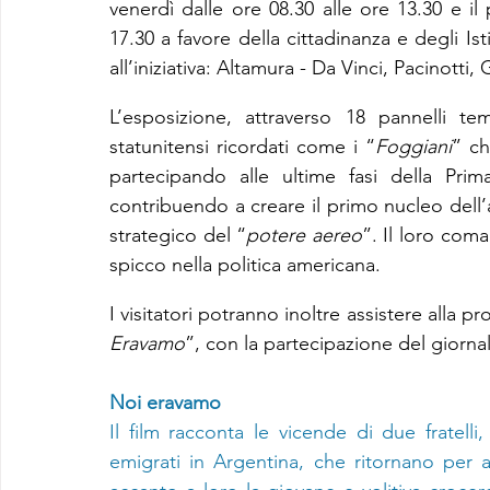
venerdì dalle ore 08.30 alle ore 13.30 e il
17.30 a favore della cittadinanza e degli Ist
all’iniziativa: Altamura - Da Vinci, Pacinotti,
L’esposizione, attraverso 18 pannelli tema
statunitensi ricordati come i “
Foggiani
” ch
partecipando alle ultime fasi della Pri
contribuendo a creare il primo nucleo dell’a
strategico del “
potere aereo
”. Il loro com
spicco nella politica americana.
I visitatori potranno inoltre assistere alla p
Eravamo
”, con la partecipazione del giornal
Noi eravamo
Il film racconta le vicende di due fratelli,
emigrati in Argentina, che ritornano per ar