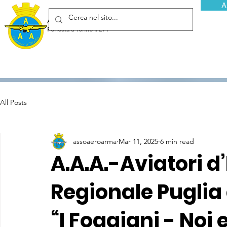
A
Associazione Arma Aeronautica - Aviatori d'Italia ETS
Fondata a Torino il 29 febbraio 1952
All Posts
assoaeroarma
Mar 11, 2025
6 min read
A.A.A.-Aviatori d
Regionale Puglia 
“I Foggiani - Noi