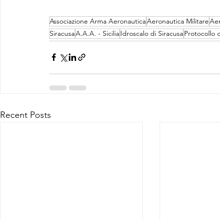
Associazione Arma Aeronautica
Aeronautica Militare
Aer
Siracusa
A.A.A. - Sicilia
Idroscalo di Siracusa
Protocollo 
Recent Posts