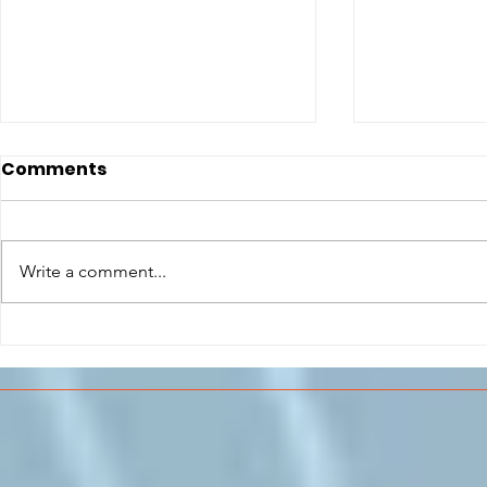
Comments
Write a comment...
CONCLUSO AL CESMA IL
Il CESMA f
PERCORSO DI
superiori 
FORMAZIONE SCUOLA
sull'Aeros
LAVORO DEGLI STUDENTI
DEL “DE PINEDO-
COLONNA”