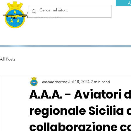
A
Associazione Arma Aeronautica - Aviatori d'Italia ETS
Fondata a Torino il 29 febbraio 1952
All Posts
assoaeroarma
Jul 18, 2024
2 min read
A.A.A. - Aviatori 
regionale Sicilia 
collaborazione co