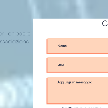
C
er chiedere
Associazione