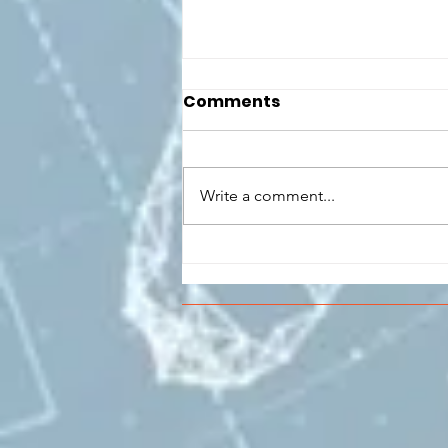
Comments
Write a comment...
CONCLUSO AL CESMA IL
PERCORSO DI
FORMAZIONE SCUOLA
LAVORO DEGLI STUDENTI
DEL “DE PINEDO-
COLONNA”