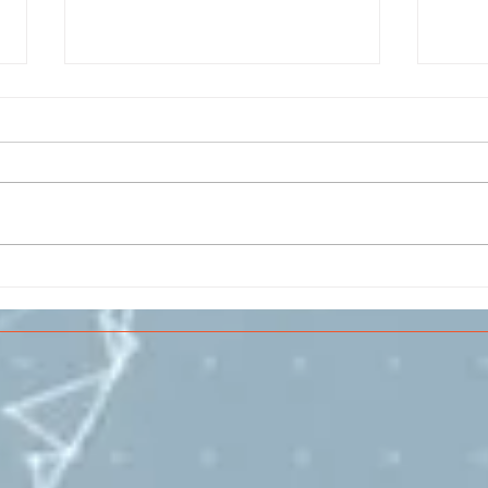
Il CESMA fra le scuole
IL 
superiori per il concorso
PAR
sull'Aerospazio
SPE
VOL