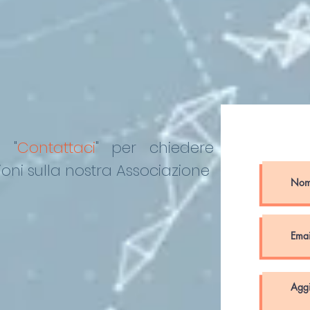
o "
Contattaci
"
per chiedere
oni sulla nostra Associazione