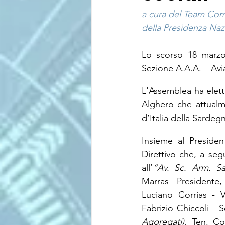
a cura del Team Co
della Presidenza Nazi
Lo scorso 18 marzo n
Sezione A.A.A. – Avia
L'Assemblea ha elett
Alghero che attualme
d’Italia della Sardeg
Insieme al Presiden
Direttivo che, a seg
all’
“Av. Sc. Arm. S
Marras - Presidente, 
Luciano Corrias - V
Fabrizio Chiccoli - S
Aggregati)
, Ten. Co