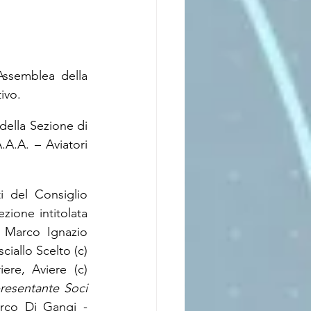
Assemblea della 
ivo.
ella Sezione di 
A.A. – Aviatori 
 del Consiglio 
ione intitolata 
 Marco Ignazio 
iallo Scelto (c) 
re, Aviere (c) 
resentante Soci 
arco Di Gangi - 