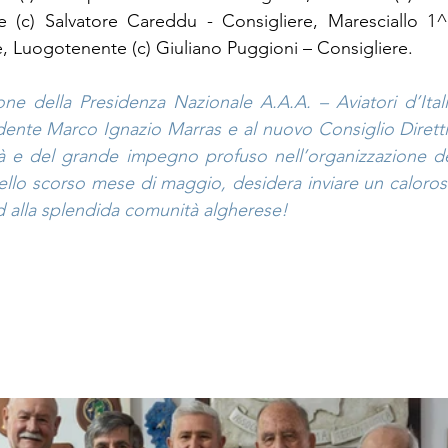
te (c) Salvatore Careddu - Consigliere, Maresciallo 1^
e, Luogotenente (c) Giuliano Puggioni – Consigliere.
e della Presidenza Nazionale A.A.A. – Aviatori d’Italia
dente Marco Ignazio Marras e al nuovo Consiglio Direttivo
ità e del grande impegno profuso nell’organizzazione del
lo scorso mese di maggio, desidera inviare un caloroso s
d alla splendida comunità algherese!