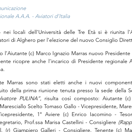
municazione
onale A.A.A. - Aviatori d’Italia
ei locali dell'Università delle Tre Età si è riunita l'
tori di Alghero per l'elezione del nuovo Consiglio Dirett
o l’Aiutante (c) Marco Ignazio Marras nuovo Presidente d
nte ricopre anche l’incarico di Presidente regionale A.
na.
te Marras sono stati eletti anche i nuovi componenti
uito della prima riunione tenuta presso la sede della Sez
alvatore PULINA”
, risulta così composto: Aiutante (c)
Maresciallo Scelto Tomaso Gallo - Vicepresidente, Maresc
icepresidente, 1° Aviere (c) Enrico Iacomino - Tesorie
egretario, Prof.ssa Marisa Castellini - Consigliere 
(Rapp
l. (r) Giampiero Galleri - Consigliere, Tenente (c) M