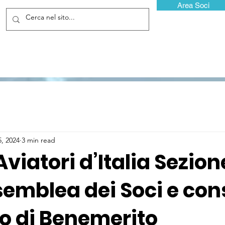
Area Soci
5, 2024
3 min read
Aviatori d’Italia Sezion
ssemblea dei Soci e co
to di Benemerito