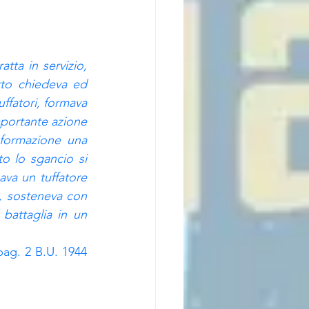
tta in servizio, 
tto chiedeva ed 
ffatori, formava 
portante azione 
formazione una 
to lo sgancio si 
a un tuffatore 
, sosteneva con 
battaglia in un 
pag. 2 B.U. 1944 