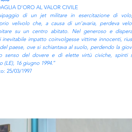
GLIA D’ORO AL VALOR CIVILE
paggio di un jet militare in esercitazione di volo,
rio velivolo che, a causa di un’avaria, perdeva vel
pitare su un centro abitato. Nel generoso e disperat
 inevitabile impatto coinvolgesse vittime innocenti, rius
a del paese, ove si schiantava al suolo, perdendo la giov
o senso del dovere e di elette virtù civiche, spinti s
no (LE), 16 giugno 1994
.”
to: 25/03/1997