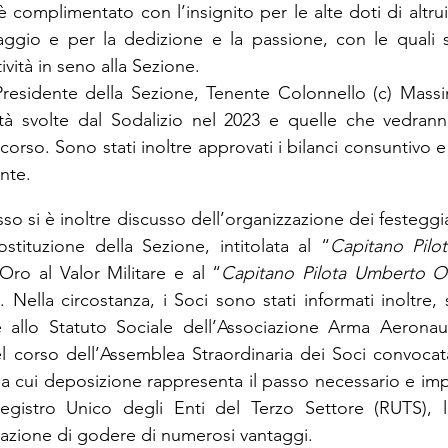
è complimentato con l’insignito per le alte doti di altr
taggio e per la dedizione e la passione, con le quali s
ività in seno alla Sezione.
Presidente della Sezione, Tenente Colonnello (c) Mass
ività svolte dal Sodalizio nel 2023 e quelle che vedran
corso. Sono stati inoltre approvati i bilanci consuntivo e 
nte.
o si è inoltre discusso dell’organizzazione dei festeggia
ostituzione della Sezione, intitolata al “
Capitano Pilot
Oro al Valor Militare e al “
Capitano Pilota Umberto O
. Nella circostanza, i Soci sono stati informati inoltre,
 allo Statuto Sociale dell’Associazione Arma Aeronaut
l corso dell’Assemblea Straordinaria dei Soci convocat
a cui deposizione rappresenta il passo necessario e impr
Registro Unico degli Enti del Terzo Settore (RUTS), la
iazione di godere di numerosi vantaggi.