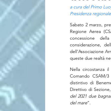
a cura del Primo Luog
Presidenza regionale 
Sabato 2 marzo, pres
Regione Aerea (CSA
concessione della
considerazione, del
dell’Associazione Arm
queste due realtà nell
Nella circostanza i
Comando CSAM/3 R.
distintivo di Benem
Direttivo di Sezione
del 2021 due bagnant
del mare
”.