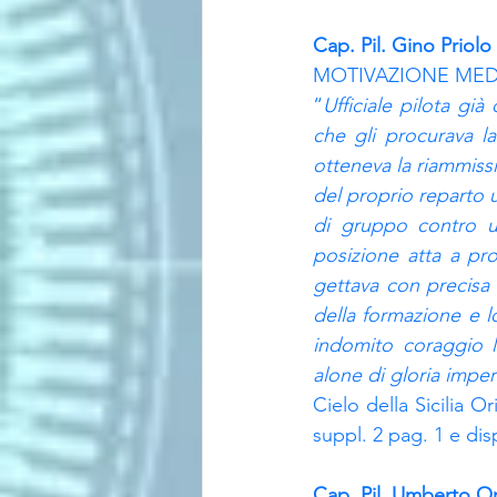
Cap. Pil. Gino Priolo
MOTIVAZIONE MEDA
“
Ufficiale pilota già
che gli procurava la
otteneva la riammissi
del proprio reparto 
di gruppo contro un
posizione atta a pr
gettava con precisa
della formazione e l
indomito coraggio l’
alone di gloria imper
Cielo della Sicilia O
suppl. 2 pag. 1 e dis
Cap. Pil. Umberto Or