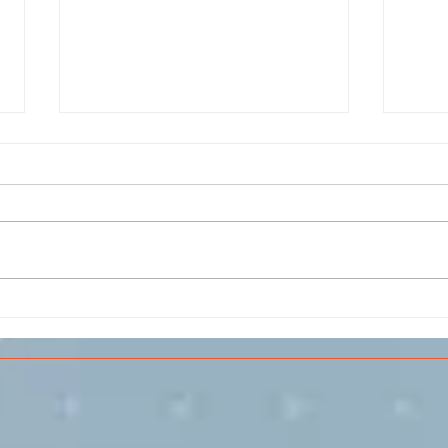
Il CESMA fra le scuole
IL 
superiori per il concorso
PAR
sull'Aerospazio
SPE
VOL