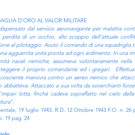
GLIA D’ORO AL VALOR MILITARE
 dispensato dal servizio aeronavigante per malattia contra
 perdita di un occhio, allo scoppio dell’attuale confli
one al pilotaggio. Avuto il comando di una squadriglia tu
una agguerrita unità pronta ad ogni ardimento. In una im
ità navali nemiche, assumeva volontariamente nella 
oteggere il proprio comandante ed i gregari
.  
Effettua
 cosciente manovra contro un aereo nemico che attaccav
o abbatteva. Attaccato a sua volta da soverchianti forze
impari lotta, finché cadeva sopraffatto nel cielo della 
itura
”.
rientale, 19 luglio 1943. R.D. 12 Ottobre 1943 F.O. n. 26 
p. 19 pag. 24
iolo