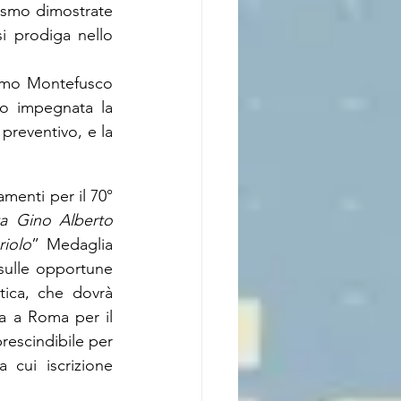
uismo dimostrate 
i prodiga nello 
imo Montefusco 
no impegnata la 
preventivo, e la 
menti per il 70° 
a Gino Alberto 
riolo
” Medaglia 
 sulle opportune 
ica, che dovrà 
a a Roma per il 
escindibile per 
 cui iscrizione 