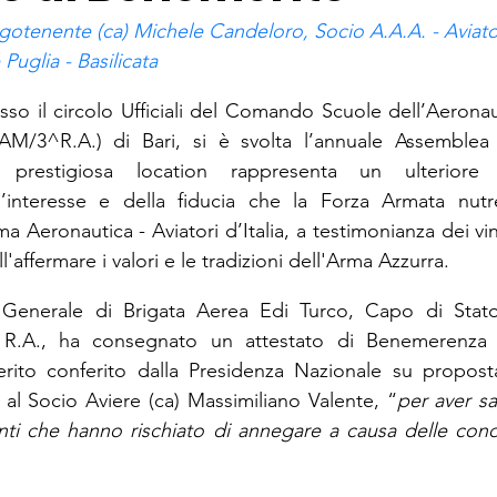
otenente (ca) Michele Candeloro, Socio A.A.A. - Aviatori
Puglia - Basilicata
so il circolo Ufficiali del Comando Scuole dell’Aeronaut
M/3^R.A.) di Bari, si è svolta l’annuale Assemblea 
 prestigiosa location rappresenta un ulteriore 
l’interesse e della fiducia che la Forza Armata nutre
a Aeronautica - Aviatori d’Italia, a testimonianza dei vi
'affermare i valori e le tradizioni dell'Arma Azzurra.
l Generale di Brigata Aerea Edi Turco, Capo di Stat
A., ha consegnato un attestato di Benemerenza e
erito conferito dalla Presidenza Nazionale su proposta
, al Socio Aviere (ca) Massimiliano Valente, “
per aver sa
i che hanno rischiato di annegare a causa delle condiz