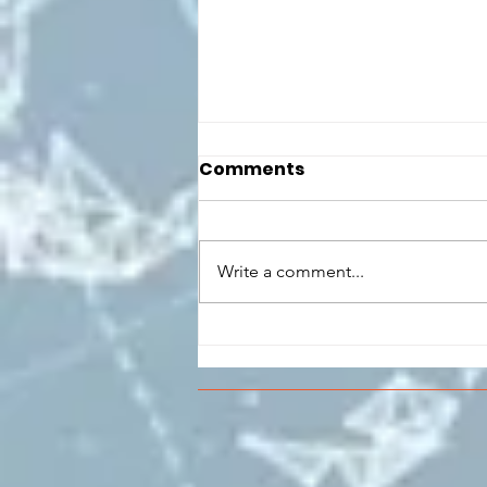
Comments
Write a comment...
CONCLUSO AL CESMA IL
PERCORSO DI
FORMAZIONE SCUOLA
LAVORO DEGLI STUDENTI
DEL “DE PINEDO-
COLONNA”