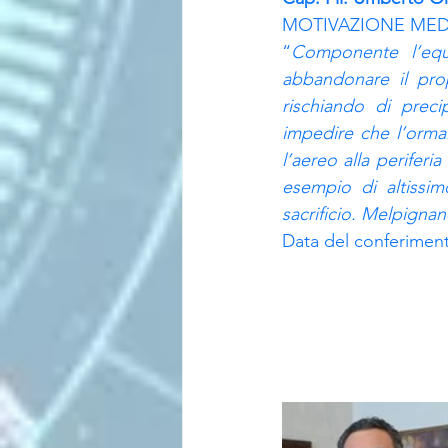
MOTIVAZIONE MEDA
“
Componente l’equi
abbandonare il prop
rischiando di preci
impedire che l’ormai
l’aereo alla periferi
esempio di altissim
sacrificio. Melpigna
Data del conferimen