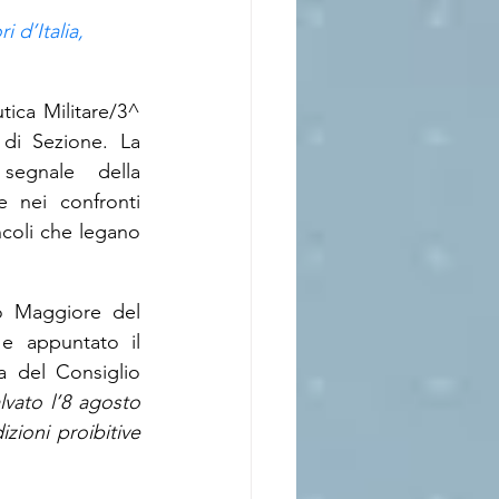
 d’Italia, 
ica Militare/3^ 
di Sezione. La 
segnale della 
 nei confronti 
ncoli che legano 
o Maggiore del 
 appuntato il 
 del Consiglio 
lvato l’8 agosto 
ioni proibitive 