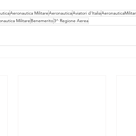
utica
Aeronautica Militare
Aeronautica
Aviatori d'Italia
AeronauticaMilita
autica Militare
Benemerito
3^ Regione Aerea