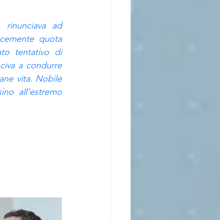
 rinunciava ad 
ocemente quota 
o tentativo di 
civa a condurre 
ane vita. Nobile 
ino all’estremo 