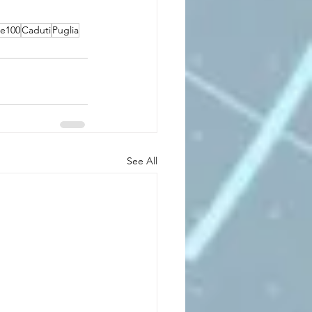
re100
Caduti
Puglia
See All