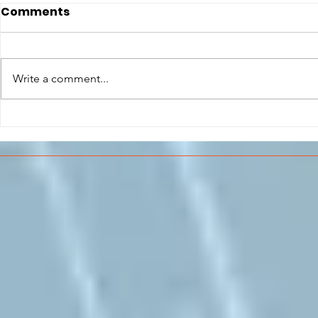
Comments
Write a comment...
CONCLUSO AL CESMA IL
Il CESMA f
PERCORSO DI
superiori 
FORMAZIONE SCUOLA
sull'Aeros
LAVORO DEGLI STUDENTI
DEL “DE PINEDO-
COLONNA”