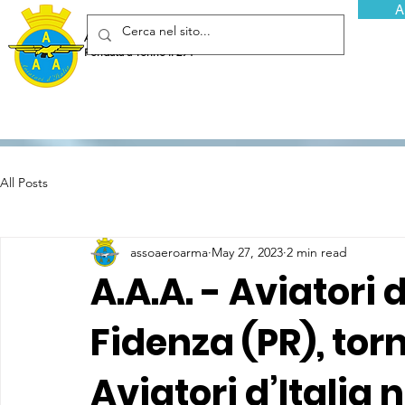
A
Associazione Arma Aeronautica - Aviatori d'Italia ETS
Fondata a Torino il 29 febbraio 1952
All Posts
assoaeroarma
May 27, 2023
2 min read
A.A.A. - Aviatori d
Fidenza (PR), tor
Aviatori d’Italia n