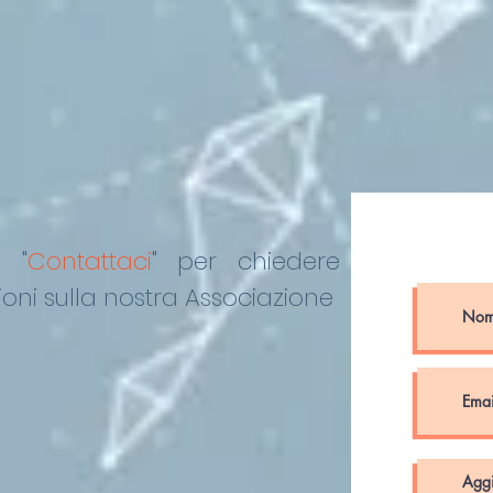
o "
Contattaci
"
per chiedere
oni sulla nostra Associazione