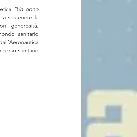
efica 
“Un dono 
a a sostenere la 
n generosità, 
mondo sanitario 
all’Aeronautica 
ccorso sanitario 