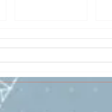
Il CESMA fra le scuole
IL 
superiori per il concorso
PAR
sull'Aerospazio
SPE
VOL