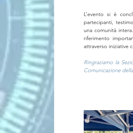
L’evento si è concl
partecipanti, testim
una comunità intera
riferimento importan
attraverso iniziative 
Ringraziamo la Sezio
Comunicazione della 