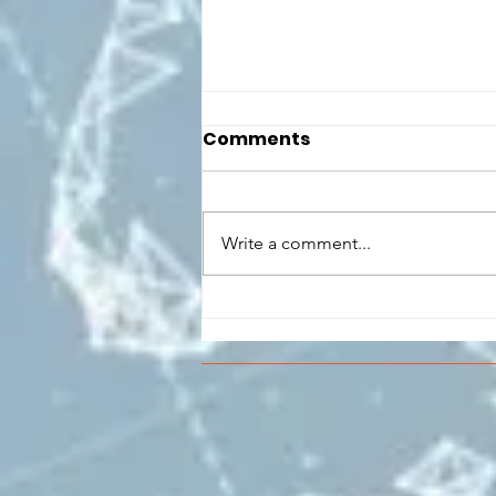
Comments
Write a comment...
CONCLUSO AL CESMA IL
PERCORSO DI
FORMAZIONE SCUOLA
LAVORO DEGLI STUDENTI
DEL “DE PINEDO-
COLONNA”