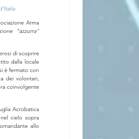
’Italia
sociazione Arma 
azione 
“azzurra”
rosi di scoprire 
ito dalla locale 
si è fermato con 
a dei volontari, 
ra coinvolgente 
glia Acrobatica 
el cielo sopra 
comandante allo 
.