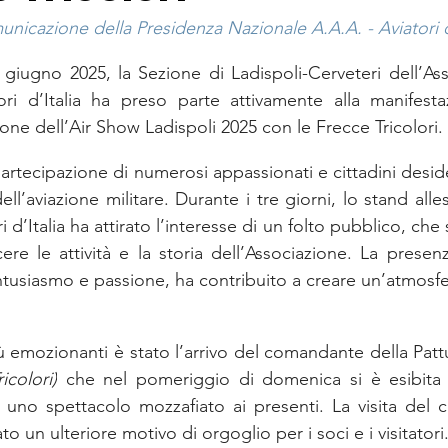
nicazione della Presidenza Nazionale A.A.A. - Aviatori d
giugno 2025, la Sezione di Ladispoli-Cerveteri dell’As
ori d’Italia ha preso parte attivamente alla manifest
one dell’Air Show Ladispoli 2025 con le Frecce Tricolori.
partecipazione di numerosi appassionati e cittadini deside
ll’aviazione militare. Durante i tre giorni, lo stand allest
 d’Italia ha attirato l’interesse di un folto pubblico, che 
re le attività e la storia dell’Associazione. La presenz
tusiasmo e passione, ha contribuito a creare un’atmosfe
emozionanti è stato l’arrivo del comandante della Pattu
icolori)
 che nel pomeriggio di domenica si è esibita n
 uno spettacolo mozzafiato ai presenti. La visita del 
o un ulteriore motivo di orgoglio per i soci e i visitatori