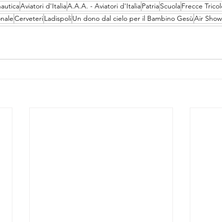
autica
Aviatori d'Italia
A.A.A. - Aviatori d'Italia
Patria
Scuola
Frecce Tricol
onale
Cerveteri
Ladispoli
Un dono dal cielo per il Bambino Gesù
Air Show