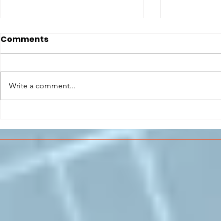
Comments
Write a comment...
CONCLUSO AL CESMA IL
Il CESMA f
PERCORSO DI
superiori 
FORMAZIONE SCUOLA
sull'Aeros
LAVORO DEGLI STUDENTI
DEL “DE PINEDO-
COLONNA”