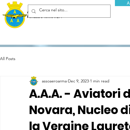
A
Associazione Arma Aeronautica - Aviatori d'Italia ETS
Fondata a Torino il 29 febbraio 1952
All Posts
assoaeroarma
Dec 9, 2023
1 min read
A.A.A. - Aviatori d
Novara, Nucleo d
la Vergine Laure