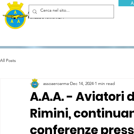
A
Associazione Arma Aeronautica - Aviatori d'Italia ETS
Fondata a Torino il 29 febbraio 1952
All Posts
assoaeroarma
Dec 14, 2024
1 min read
A.A.A. - Aviatori d
Rimini, continua
conferenze press