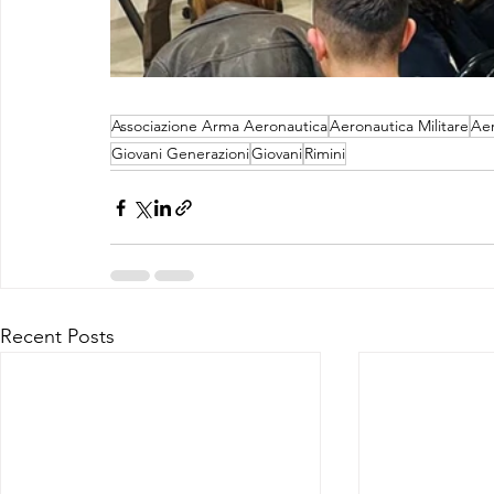
Associazione Arma Aeronautica
Aeronautica Militare
Aer
Giovani Generazioni
Giovani
Rimini
Recent Posts