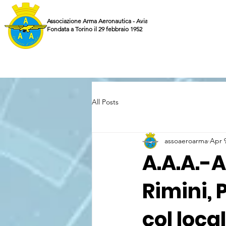
Associazione Arma Aeronautica - Aviatori d'Italia ETS
Fondata a Torino il 29 febbraio 1952
All Posts
assoaeroarma
Apr 
A.A.A.-A
Rimini, 
col loca