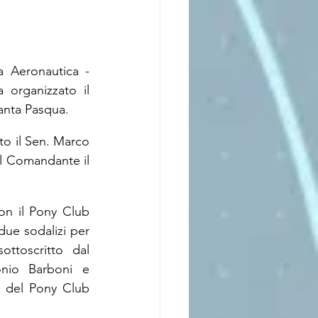
 Aeronautica - 
a organizzato il 
Santa Pasqua.
to il Sen. Marco 
l Comandante il 
on il Pony Club 
due sodalizi per 
ttoscritto dal 
onio Barboni e 
e del Pony Club 