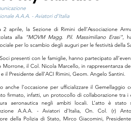
municazione
onale A.A.A. - Aviatori d’Italia
2 aprile, la Sezione di Rimini dell’Associazione Arma
itolata alla 
“MOVM Magg. Pil. Massimiliano Erasi"
, h
ociale per lo scambio degli auguri per le festività della 
oci presenti con le famiglie, hanno partecipato all’even
o Morrone, il Col. Nicola Marcello, in rappresentanza de
 e il Presidente dell’ACI Rimini, Geom. Angelo Santini.
to anche l’occasione per ufficializzare il Gemellaggio c
ato firmato, infatti, un protocollo di collaborazione tra i 
ra aeronautica negli ambiti locali. L’atto è stato so
ezione A.A.A. - Aviatori d’Italia, On. Col. (r) Ant
iore della Polizia di Stato, Mirco Giacomini, President