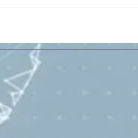
Il CESMA fra le scuole
IL 
superiori per il concorso
PAR
sull'Aerospazio
SPE
VOL