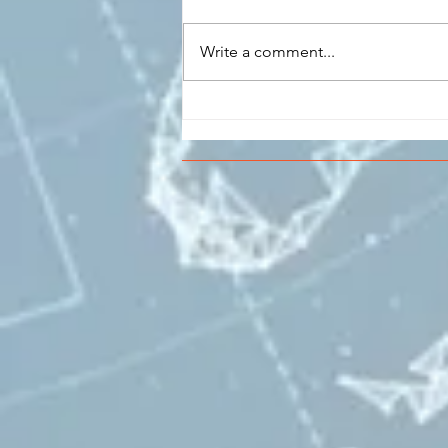
Write a comment...
CONCLUSO AL CESMA IL
PERCORSO DI
FORMAZIONE SCUOLA
LAVORO DEGLI STUDENTI
DEL “DE PINEDO-
COLONNA”