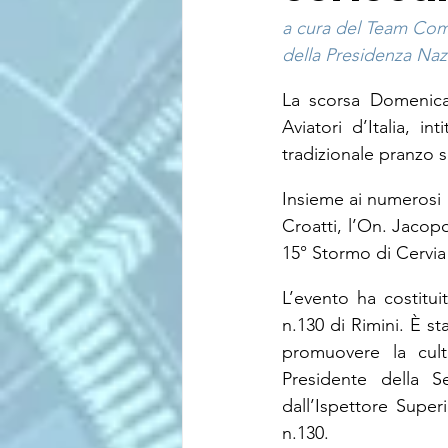
a cura del Team Co
della Presidenza Nazi
La scorsa Domenica 
Aviatori d’Italia, int
tradizionale pranzo s
Insieme ai numerosi S
Croatti, l’On. Jacop
15° Stormo di Cervia
L’evento ha costitui
n.130 di Rimini. È st
promuovere la cultu
Presidente della S
dall’Ispettore Super
n.130.