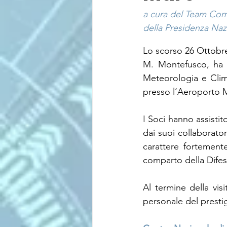
a cura del Team Co
della Presidenza Nazi
Lo scorso 26 Ottobre 
M. Montefusco, ha e
Meteorologia e Clim
presso l’Aeroporto Mi
I Soci hanno assistit
dai suoi collaborator
carattere fortement
comparto della Difesa,
Al termine della vis
personale del presti