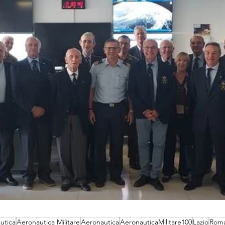
utica
Aeronautica Militare
Aeronautica
AeronauticaMilitare100
Lazio
Rom