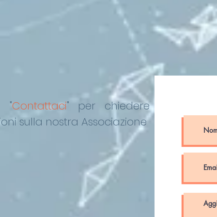
o "
Contattaci
"
per chiedere
oni sulla nostra Associazione