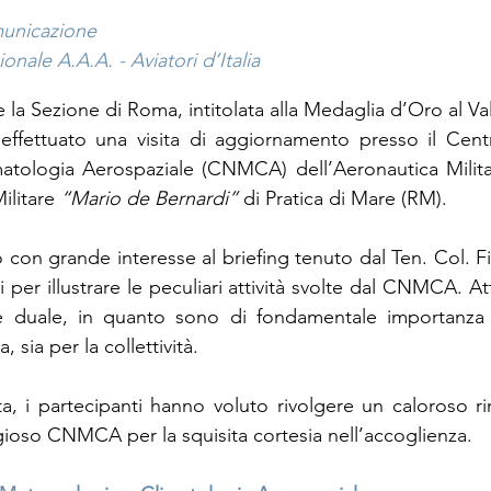
municazione
onale A.A.A. - Aviatori d’Italia
la Sezione di Roma, intitolata alla Medaglia d’Oro al Val
ffettuato una visita di aggiornamento presso il Centr
atologia Aerospaziale (CNMCA) dell’Aeronautica Milita
litare 
“Mario de Bernardi”
 di Pratica di Mare (RM).
o con grande interesse al briefing tenuto dal Ten. Col. Fi
i per illustrare le peculiari attività svolte dal CNMCA. At
e duale, in quanto sono di fondamentale importanza si
 sia per la collettività.
ita, i partecipanti hanno voluto rivolgere un caloroso ri
gioso CNMCA per la squisita cortesia nell’accoglienza.