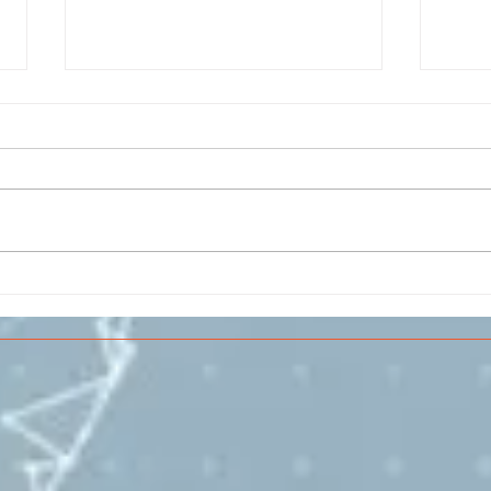
Il CESMA fra le scuole
IL 
superiori per il concorso
PAR
sull'Aerospazio
SPE
VOL