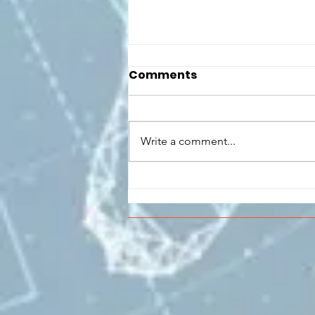
Comments
Write a comment...
CONCLUSO AL CESMA IL
PERCORSO DI
FORMAZIONE SCUOLA
LAVORO DEGLI STUDENTI
DEL “DE PINEDO-
COLONNA”