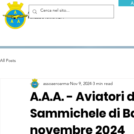
A
Associazione Arma Aeronautica - Aviatori d'Italia ETS
Fondata a Torino il 29 febbraio 1952
All Posts
assoaeroarma
Nov 9, 2024
3 min read
A.A.A. - Aviatori d
Sammichele di Bari
novembre 2024