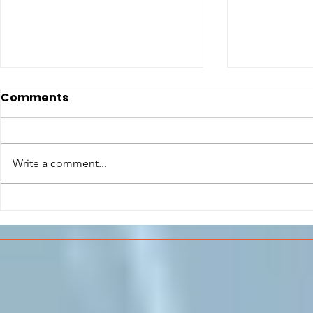
Comments
Write a comment...
CONCLUSO AL CESMA IL
Il CESMA f
PERCORSO DI
superiori 
FORMAZIONE SCUOLA
sull'Aeros
LAVORO DEGLI STUDENTI
DEL “DE PINEDO-
COLONNA”