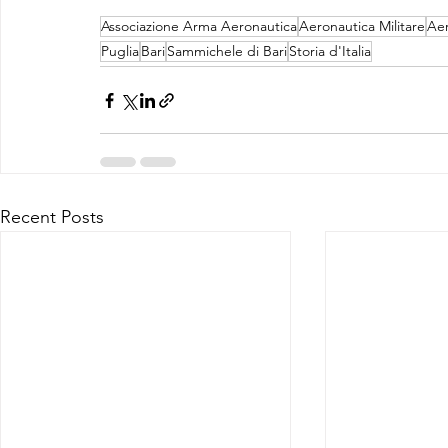
Associazione Arma Aeronautica
Aeronautica Militare
Aer
Puglia
Bari
Sammichele di Bari
Storia d'Italia
Recent Posts