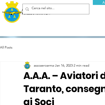
A
Associazione Arma Aeronautica - Aviatori d'Italia ETS
Fondata a Torino il 29 febbraio 1952
All Posts
assoaeroarma
Jan 16, 2023
2 min read
A.A.A. – Aviatori 
Taranto, conseg
ai Soci