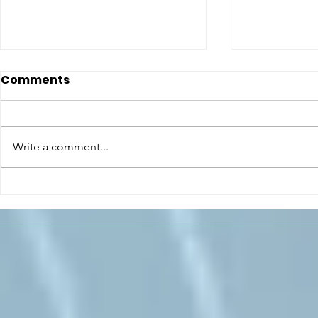
Comments
Write a comment...
CONCLUSO AL CESMA IL
Il CESMA f
PERCORSO DI
superiori 
FORMAZIONE SCUOLA
sull'Aeros
LAVORO DEGLI STUDENTI
DEL “DE PINEDO-
COLONNA”