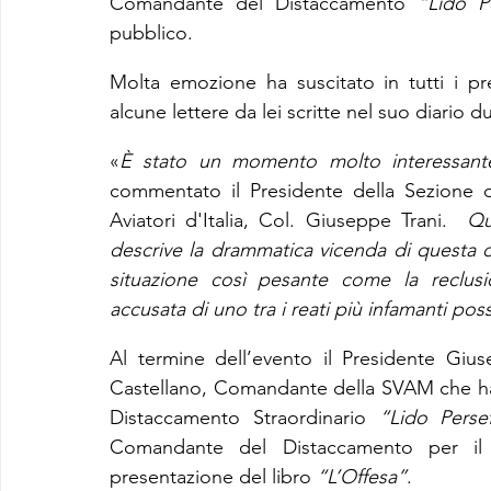
Comandante del Distaccamento 
“Lido P
pubblico.
Molta emozione ha suscitato in tutti i pre
alcune lettere da lei scritte nel suo diario d
«
È stato un momento molto interessante
commentato il Presidente della Sezione d
Aviatori d'Italia, Col. Giuseppe Trani.  
Qu
descrive la drammatica vicenda di questa
situazione così pesante come la reclusi
accusata di uno tra i reati più infamanti possi
Al termine dell’evento il Presidente Gius
Castellano, Comandante della SVAM che ha a
Distaccamento Straordinario 
“Lido Perse
Comandante del Distaccamento per il su
presentazione del libro 
“L’Offesa”
.