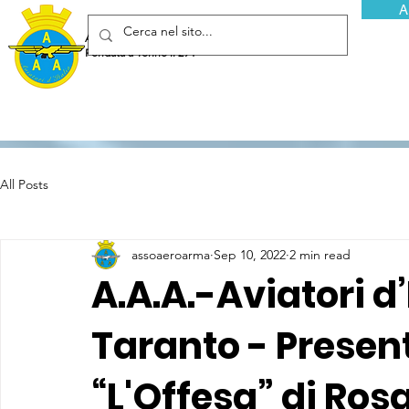
A
Associazione Arma Aeronautica - Aviatori d'Italia ETS
Fondata a Torino il 29 febbraio 1952
All Posts
assoaeroarma
Sep 10, 2022
2 min read
A.A.A.-Aviatori d’
Taranto - Present
“L'Offesa” di Ros