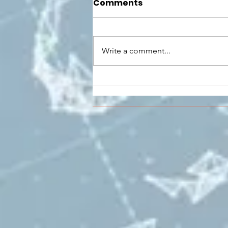
Comments
Write a comment...
CONCLUSO AL CESMA IL
PERCORSO DI
FORMAZIONE SCUOLA
LAVORO DEGLI STUDENTI
DEL “DE PINEDO-
COLONNA”