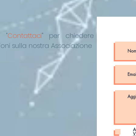
o "
Contattaci
"
per chiedere
oni sulla nostra Associazione
A
V