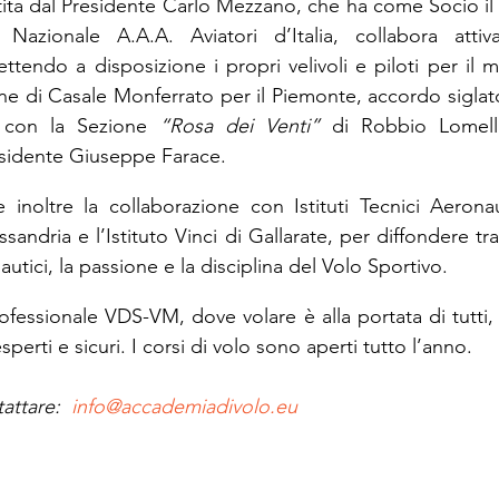
tita dal Presidente Carlo Mezzano, che ha come Socio il 
 Nazionale A.A.A. Aviatori d’Italia, collabora atti
ttendo a disposizione i propri velivoli e piloti per il 
une di Casale Monferrato per il Piemonte, accordo siglato
 con la Sezione 
“Rosa dei Venti”
 di Robbio Lomelli
esidente Giuseppe Farace.
inoltre la collaborazione con Istituti Tecnici Aeronauti
essandria e l’Istituto Vinci di Gallarate, per diffondere tra 
autici, la passione e la disciplina del Volo Sportivo.
ofessionale VDS-VM, dove volare è alla portata di tutti, 
sperti e sicuri. I corsi di volo sono aperti tutto l’anno.
attare:  
info@accademiadivolo.eu