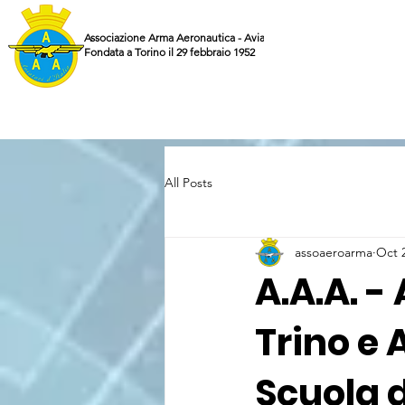
Associazione Arma Aeronautica - Aviatori d'Italia ETS
Fondata a Torino il 29 febbraio 1952
All Posts
assoaeroarma
Oct 
A.A.A. - 
Trino e 
Scuola d