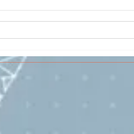
Il CESMA fra le scuole
IL 
superiori per il concorso
PAR
sull'Aerospazio
SPE
VOL