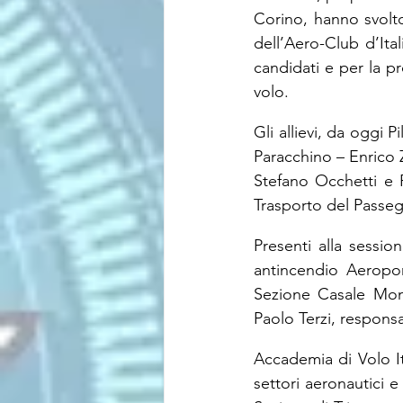
Corino, hanno svolt
dell’Aero-Club d’Ital
candidati e per la pr
volo.
Gli allievi, da oggi P
Paracchino – Enrico 
Stefano Occhetti e P
Trasporto del Passe
Presenti alla sessio
antincendio Aeropor
Sezione Casale Monf.
Paolo Terzi, responsa
Accademia di Volo It
settori aeronautici e