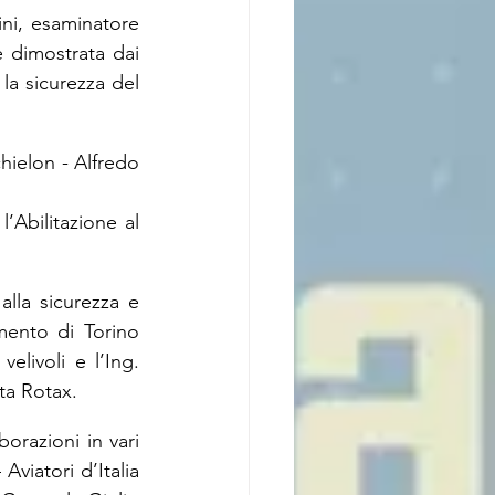
i, esaminatore 
e dimostrata dai 
la sicurezza del 
chielon - Alfredo 
Abilitazione al 
lla sicurezza e 
ento di Torino 
livoli e l’Ing. 
ata Rotax.
razioni in vari 
viatori d’Italia 