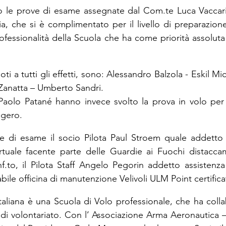
o le prove di esame assegnate dal Com.te Luca Vaccarin
ia, che si è complimentato per il livello di preparazion
ofessionalità della Scuola che ha come priorità assoluta 
iloti a tutti gli effetti, sono: Alessandro Balzola - Eskil Mi
Zanatta – Umberto Sandri.
aolo Patané hanno invece svolto la prova in volo per l’
ggero.
ne di esame il socio Pilota Paul Stroem quale addetto a
tuale facente parte delle Guardie ai Fuochi distaccam
to, il Pilota Staff Angelo Pegorin addetto assistenza ve
bile officina di manutenzione Velivoli ULM Point certific
aliana è una Scuola di Volo professionale, che ha collabo
 di volontariato. Con l’ Associazione Arma Aeronautica – A