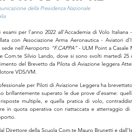
unicazione della Presidenza Nazionale
lia
esami per l’anno 2022 all’Accademia di Volo Italiana -
ta con Associazione Arma Aeronautica - Aviatori d’Ita
n sede nell’Aeroporto 
“F.CAPPA”
 - ULM Point a Casale M
te Com.te Silvio Lando, dove si sono svolti martedì 25 o
imento del Brevetto da Pilota di Aviazione leggera Attes
 Motore VDS/VM.
fessionale per Piloti di Aviazione Leggera ha brevettato
nno brillantemente superato le due prove d’esame: quella
risposte multiple, e quella pratica di volo, contraddist
e in quota operativa con riattaccata e atterraggio di p
oporto.
i dal Direttore della Scuola Com.te Mauro Brunetti e dall’I