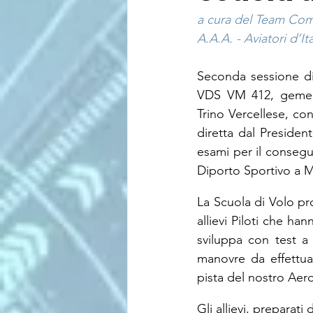
a cura del Team Com
A.A.A. - Aviatori d’Ita
Seconda sessione di 
VDS VM 412, gemella
Trino Vercellese, co
diretta dal Presiden
esami per il consegu
Diporto Sportivo a
La Scuola di Volo pro
allievi Piloti che ha
sviluppa con test a 
manovre da effettuar
pista del nostro Aer
Gli allievi, preparat