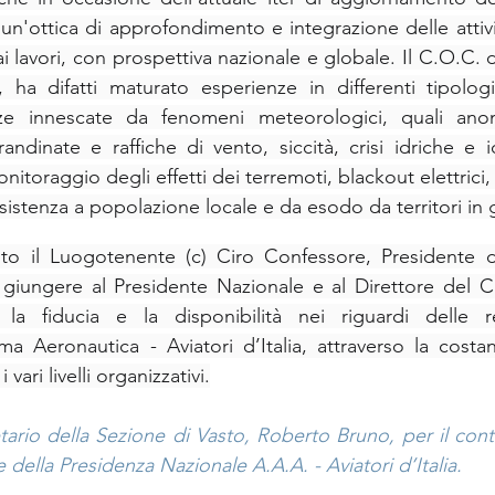
n'ottica di approfondimento e integrazione delle attività
ai lavori, con prospettiva nazionale e globale. Il C.O.C. d
e, ha difatti maturato esperienze in differenti tipologie
e innescate da fenomeni meteorologici, quali anom
ndinate e raffiche di vento, siccità, crisi idriche e id
nitoraggio degli effetti dei terremoti, blackout elettrici, 
istenza a popolazione locale e da esodo da territori in 
nto il Luogotenente (c) Ciro Confessore, Presidente de
 giungere al Presidente Nazionale e al Direttore del C
la fiducia e la disponibilità nei riguardi delle realt
ma Aeronautica - Aviatori d’Italia, attraverso la costant
 vari livelli organizzativi.
ario della Sezione di Vasto, Roberto Bruno, per il contr
ella Presidenza Nazionale A.A.A. - Aviatori d’Italia.