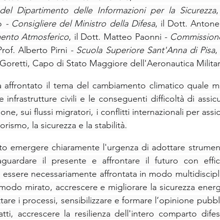
del Dipartimento delle Informazioni per la Sicurezza
,
ò 
- Consigliere del Ministro della Difesa
, il Dott. Antone
amento Atmosferico
, il Dott. Matteo Paonni 
- Commissione
 Prof. Alberto Pirni 
- Scuola Superiore Sant'Anna di Pisa
,
oretti, Capo di Stato Maggiore dell'Aeronautica Militar
 affrontato il tema del cambiamento climatico quale mol
le infrastrutture civili e le conseguenti difficoltà di assic
one, sui flussi migratori, i conflitti internazionali per assicu
rorismo, la sicurezza e la stabilità.
to emergere chiaramente l'urgenza di adottare strumenti
guardare il presente e affrontare il futuro con effica
essere necessariamente affrontata in modo multidisciplin
n modo mirato, accrescere e migliorare la sicurezza energe
attare i processi, sensibilizzare e formare l’opinione pubbl
tti, accrescere la resilienza dell'intero comparto difesa