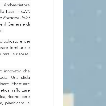
 l'Ambasciatore 
llo Pasini 
- CNR 
 Europea Joint 
 e il Generale di 
e.
tiplicatore dei 
urare forniture e 
rarsi le risorse, 
 innovativi che 
cia. Una sfida 
are. Effettuare 
tica, rafforzare 
ica, riconoscere 
, pianificare le 