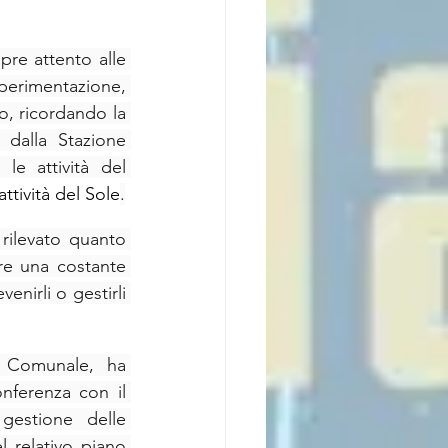
re attento alle 
sperimentazione, 
, ricordando la 
 dalla Stazione 
le attività del 
ttività del Sole
.
 rilevato quanto 
re una costante 
nirli o gestirli 
e Comunale, ha 
nferenza con il 
estione delle 
 relativo piano 