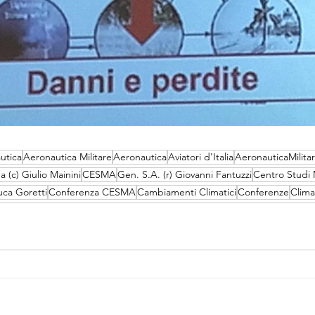
utica
Aeronautica Militare
Aeronautica
Aviatori d'Italia
AeronauticaMilita
 (c) Giulio Mainini
CESMA
Gen. S.A. (r) Giovanni Fantuzzi
Centro Studi M
uca Goretti
Conferenza CESMA
Cambiamenti Climatici
Conferenze
Clima