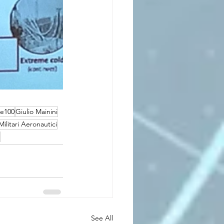
re100
Giulio Mainini
ilitari Aeronautici
See All