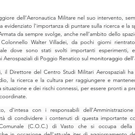
giore dell’Aeronautica Militare nel suo intervento, semp
a evidenziato l'importanza di puntare sulla ricerca e la 
a Armata da sempre svolge, anche nell’ambito dello spazio
 Colonnello Walter Villadei, da pochi giorni rientrato
nale dove sono stati svolti importanti esperimenti, e 
Aerospaziali di Poggio Renatico sul 
monitoraggio dell’a
, il Direttore del Centro Studi Militari Aerospaziali ha
udio, la ricerca e la cultura per raggiungere e mantene
situazione e dei rischi connessi, per essere pronti a preve
 coordinate.
o, d'intesa con i responsabili dell’Amministrazion
ntà di condividere i contenuti di questa importante co
Comunale (C.O.C.) di Vasto che si occupa della g
he in occasione dell'attuale iter di aggiornamento del