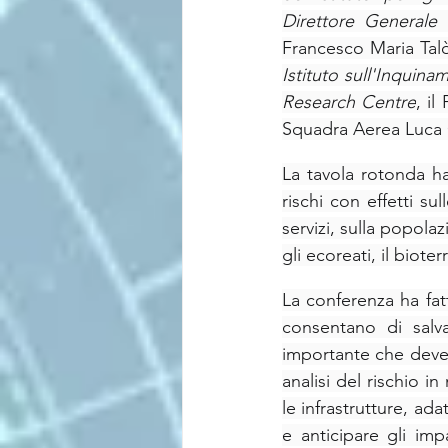
Direttore Generale 
Francesco Maria Tal
Istituto sull'Inquin
Research Centre
, il
Squadra Aerea Luca G
La tavola rotonda ha
rischi con effetti sul
servizi, sulla popolazi
gli ecoreati, il bioter
La conferenza ha fat
consentano di salva
importante che deve 
analisi del rischio i
le infrastrutture, ad
e anticipare gli impa