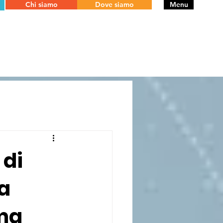
Chi siamo
Dove siamo
Menu
 di
 a
ima