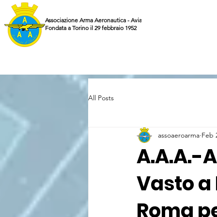
Associazione Arma Aeronautica - Aviatori d'Italia ETS
Fondata a Torino il 29 febbraio 1952
All Posts
assoaeroarma
Feb 
A.A.A.-A
Vasto a 
Roma pe