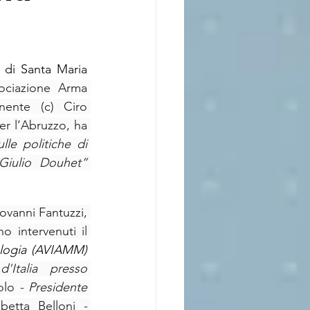
 di Santa Maria 
ociazione Arma 
ente (c) Ciro 
r l’Abruzzo, ha 
le politiche di 
Giulio Douhet” 
ovanni Fantuzzi, 
 intervenuti il 
logia (AVIAMM) 
Italia presso 
olo 
- Presidente 
abetta Belloni 
- 