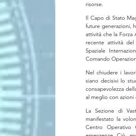
risorse.
Il Capo di Stato Mag
future generazioni, h
attività che la Forz
recente attività del
Spaziale Internazio
Comando Operazioni 
Nel chiudere i lavori
siano decisivi lo st
consapevolezza della 
al meglio con azioni
La Sezione di Vast
manifestato la volo
Centro Operativo 
emergenze. Ciò, anc