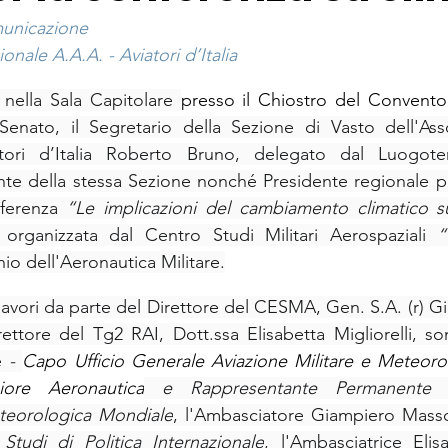
municazione
onale A.A.A. - Aviatori d’Italia
nella Sala Capitolare 
presso il Chiostro del Convento
Senato, il Segretario della Sezione di Vasto dell'Ass
tori d’Italia Roberto Bruno, delegato dal Luogoten
te della stessa Sezione nonché Presidente regionale pe
nferenza 
“Le implicazioni del cambiamento climatico sul
 organizzata dal Centro Studi Militari Aerospaziali 
“
nio dell'Aeronautica Militare.
avori da parte del Direttore del CESMA, Gen. S.A. (r) Gi
ettore del Tg2 RAI, Dott.ssa Elisabetta Migliorelli, sono
e 
- 
Capo Ufficio Generale Aviazione Militare e Meteoro
ore Aeronautica
 e Rappresentante Permanente d'
teorologica Mondiale
, l'Ambasciatore Giampiero Mass
i Studi di Politica Internazionale
, l'Ambasciatrice Elis