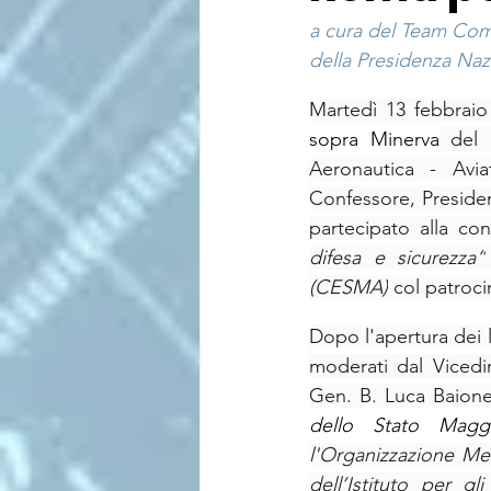
a cura del Team Co
della Presidenza Nazi
Martedì 13 febbraio 
sopra Minerva
 del 
Aeronautica - Avia
Confessore, Presiden
partecipato alla co
difesa e sicurezza”
(CESMA)
 col patroci
Dopo l'apertura dei l
moderati dal Vicedir
Gen. B. Luca Baion
dello Stato Maggi
l'Organizzazione Me
dell’Istituto per gl