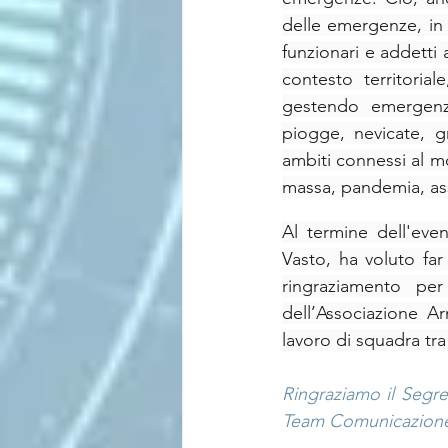
delle emergenze, in u
funzionari e addetti 
contesto territorial
gestendo emergenz
piogge, nevicate, gra
ambiti connessi al mo
massa, pandemia, ass
Al termine dell'eve
Vasto, ha voluto far
ringraziamento per 
dell’Associazione Ar
lavoro di squadra tra i
Ringraziamo il Segret
Team Comunicazione d