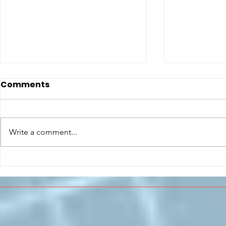
Comments
Write a comment...
CONCLUSO AL CESMA IL
Il CESMA f
PERCORSO DI
superiori 
FORMAZIONE SCUOLA
sull'Aeros
LAVORO DEGLI STUDENTI
DEL “DE PINEDO-