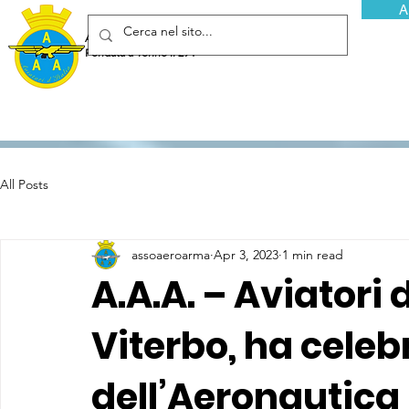
A
Associazione Arma Aeronautica - Aviatori d'Italia ETS
Fondata a Torino il 29 febbraio 1952
All Posts
assoaeroarma
Apr 3, 2023
1 min read
A.A.A. – Aviatori 
Viterbo, ha celeb
dell’Aeronautica 