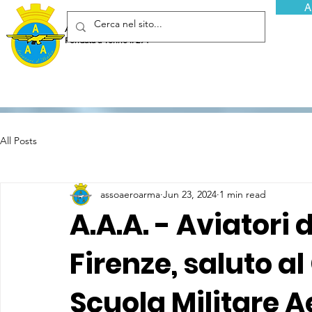
A
Associazione Arma Aeronautica - Aviatori d'Italia ETS
Fondata a Torino il 29 febbraio 1952
All Posts
assoaeroarma
Jun 23, 2024
1 min read
A.A.A. - Aviatori 
Firenze, saluto 
Scuola Militare 