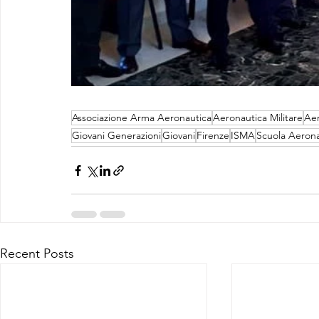
Associazione Arma Aeronautica
Aeronautica Militare
Aer
Giovani Generazioni
Giovani
Firenze
ISMA
Scuola Aerona
Recent Posts