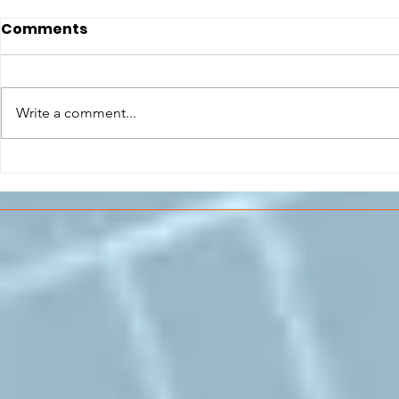
Comments
Write a comment...
CONCLUSO AL CESMA IL
Il CESMA f
PERCORSO DI
superiori 
FORMAZIONE SCUOLA
sull'Aeros
LAVORO DEGLI STUDENTI
DEL “DE PINEDO-
COLONNA”