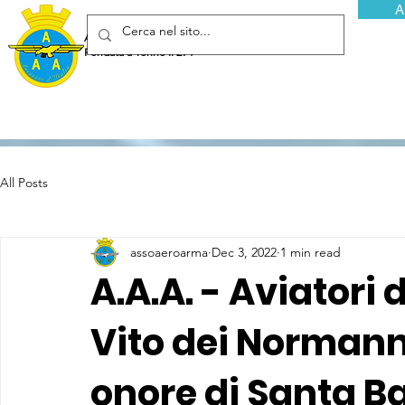
A
Associazione Arma Aeronautica - Aviatori d'Italia ETS
Fondata a Torino il 29 febbraio 1952
All Posts
assoaeroarma
Dec 3, 2022
1 min read
A.A.A. - Aviatori 
Vito dei Normanni
onore di Santa B