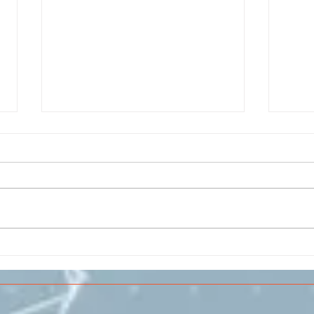
Il CESMA fra le scuole
IL 
superiori per il concorso
PAR
sull'Aerospazio
SPE
VOL