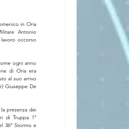
Si è tenuta nel pomeriggio di lunedì 16 maggio, presso la chiesa di San Domenico in Oria 
litare Antonio 
lavoro occorso 
 come ogni anno 
one di Oria era 
o al suo arrivo 
r)
 Giuseppe De 
 la presenza dei 
ri di Truppa 1° 
l 36° Stormo e 