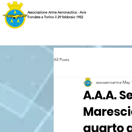
Associazione Arma Aeronautica - Aviatori d'Italia ETS
Fondata a Torino il 29 febbraio 1952
All Posts
assoaeroarma
May 
A.A.A. S
Maresci
quarto a