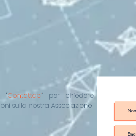
DEL “DE PINEDO-
COLONNA”
o "
Contattaci
"
per chiedere
oni sulla nostra Associazione