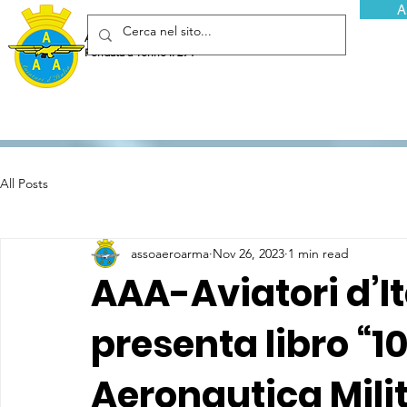
A
Associazione Arma Aeronautica - Aviatori d'Italia ETS
Fondata a Torino il 29 febbraio 1952
All Posts
assoaeroarma
Nov 26, 2023
1 min read
AAA-Aviatori d’I
presenta libro “1
Aeronautica Mili