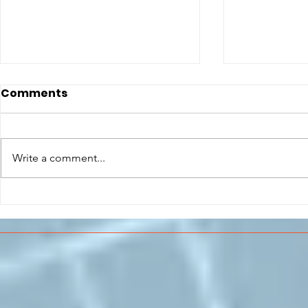
Comments
Write a comment...
CONCLUSO AL CESMA IL
Il CESMA f
PERCORSO DI
superiori 
FORMAZIONE SCUOLA
sull'Aeros
LAVORO DEGLI STUDENTI
DEL “DE PINEDO-
COLONNA”