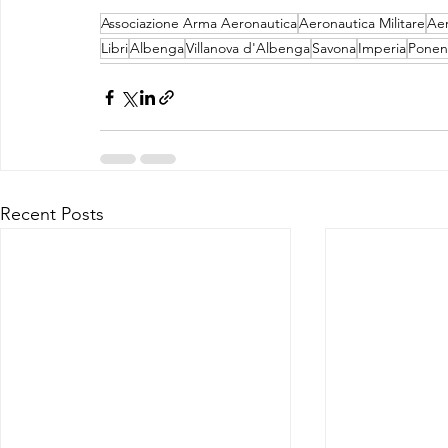
Associazione Arma Aeronautica
Aeronautica Militare
Aer
Libri
Albenga
Villanova d'Albenga
Savona
Imperia
Ponen
Recent Posts