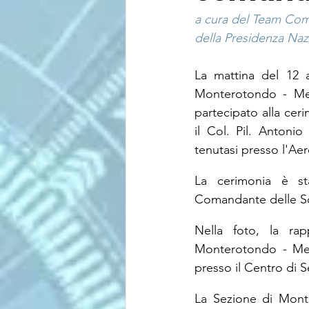
a cura del Team Co
della Presidenza Nazi
La mattina del 12 a
Monterotondo - Men
partecipato alla cer
il Col. Pil. Antoni
tenutasi presso l'Ae
La cerimonia è st
Comandante delle Sc
Nella foto, la rap
Monterotondo - Ment
presso il Centro di 
La Sezione di Monte