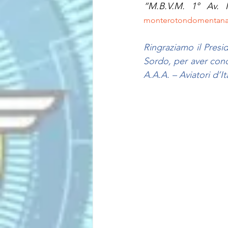
“M.B.V.M. 1° Av. 
monterotondomentana.
Ringraziamo il Presi
Sordo, per aver cond
A.A.A. – Aviatori d’It