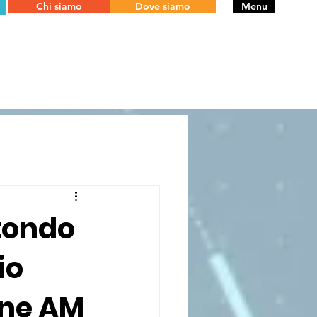
Chi siamo
Dove siamo
Menu
otondo
io
one AM