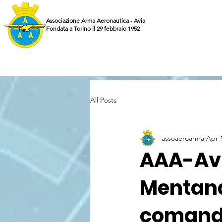
Associazione Arma Aeronautica - Aviatori d'Italia ETS
Fondata a Torino il 29 febbraio 1952
All Posts
assoaeroarma
Apr 
AAA-Avi
Mentana
comando