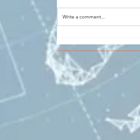
Write a comment...
CONCLUSO AL CESMA IL
PERCORSO DI
FORMAZIONE SCUOLA
LAVORO DEGLI STUDENTI
DEL “DE PINEDO-
COLONNA”