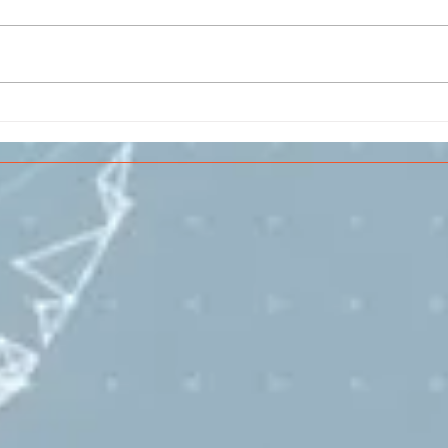
Il CESMA fra le scuole
IL 
superiori per il concorso
PAR
sull'Aerospazio
SPE
VOL