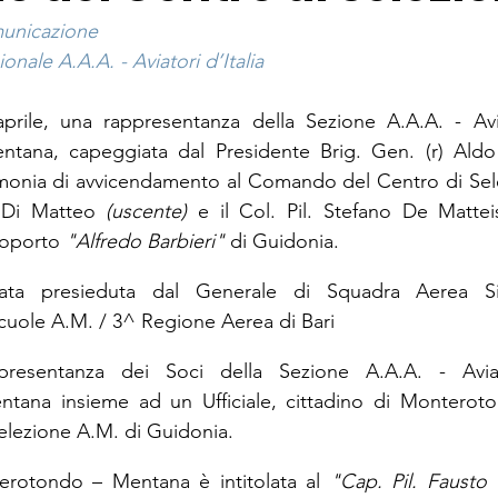
municazione
onale A.A.A. - Aviatori d’Italia
prile, una rappresentanza della Sezione A.A.A. - Aviat
tana, capeggiata dal Presidente Brig. Gen. (r) Aldo
imonia di avvicendamento al Comando del Centro di Sele
o Di Matteo 
(uscente)
 e il Col. Pil. Stefano De Mattei
roporto 
"Alfredo Barbieri"
 di Guidonia.
ata presieduta dal Generale di Squadra Aerea Silv
uole A.M. / 3^ Regione Aerea di Bari
presentanza dei Soci della Sezione A.A.A. - Aviato
ana insieme ad un Ufficiale, cittadino di Monterotond
Selezione A.M. di Guidonia.
rotondo – Mentana è intitolata al 
"Cap. Pil. Fausto