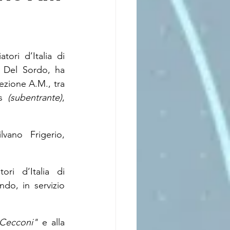
ori d’Italia di 
 Del Sordo, ha 
zione A.M., tra 
s 
(subentrante)
, 
ano Frigerio, 
ri d’Italia di 
o, in servizio 
 Cecconi"
 e alla 