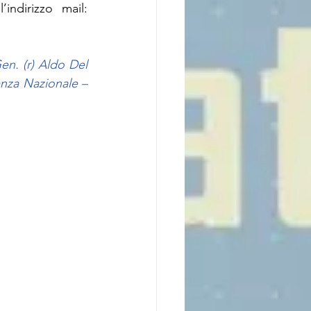
 e può essere contattata all’indirizzo mail:  
n. (r) Aldo Del 
nza Nazionale – 