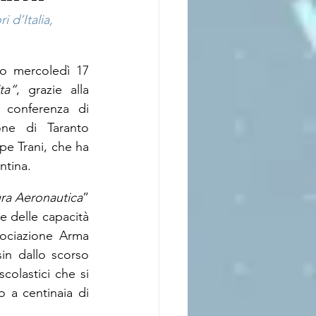
 d’Italia, 
so mercoledì 17 
ta”
, grazie alla 
 conferenza di 
one di Taranto 
pe Trani, che ha 
ntina.
ra Aeronautica
” 
e delle capacità 
sociazione Arma 
sin dallo scorso 
colastici che si 
a centinaia di 