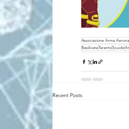
Associazione Arma Aerona
Basilicata
Taranto
Scuole
Ar
Recent Posts