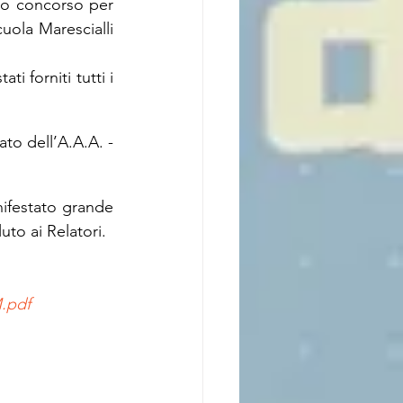
imo concorso per 
uola Marescialli 
 forniti tutti i 
to dell’A.A.A. - 
ifestato grande 
to ai Relatori.
.pdf