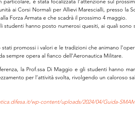
In particolare, è stata focalizzata l’attenzione sul pross
nità ai Corsi Normali per Allievi Marescialli, presso la Sc
dalla Forza Armata e che scadrà il prossimo 4 maggio.
i studenti hanno posto numerosi quesiti, ai quali sono stati
stati promossi i valori e le tradizioni che animano l’opera
e da sempre opera al fianco dell’Aeronautica Militare.
ferenza, la Prof.ssa Di Maggio e gli studenti hanno man
amento per l’attività svolta, rivolgendo un caloroso salu
tica.difesa.it/wp-content/uploads/2024/04/Guida-SMAM