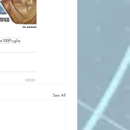
re100
Puglia
See All