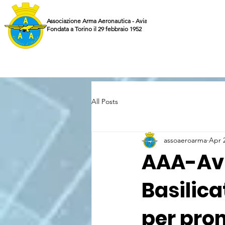
Associazione Arma Aeronautica - Aviatori d'Italia ETS
Fondata a Torino il 29 febbraio 1952
All Posts
assoaeroarma
Apr 
AAA-Avia
Basilica
per prom