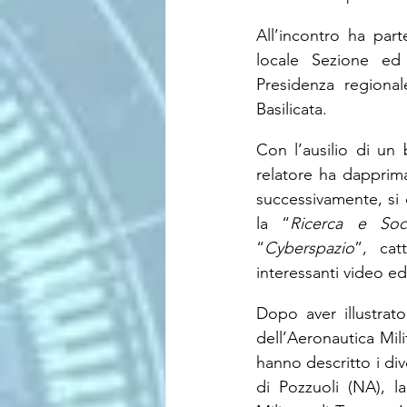
All’incontro ha par
locale Sezione ed 
Presidenza regional
Basilicata.
Con l’ausilio di un 
relatore ha dapprima
successivamente, si è
la “
Ricerca e Soc
“
Cyberspazio
”, cat
interessanti video e
Dopo aver illustrat
dell’Aeronautica Mili
hanno descritto i div
di Pozzuoli (NA), la