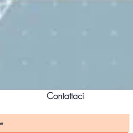
sull'Aerospazio
SPE
VOL
Contattaci