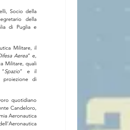
li, Socio della 
retario della 
ia di Puglia e 
ca Militare, il 
Difesa Aerea
” e, 
 Militare, quali 
 “
Spazio
” e il 
 proiezione di 
voro quotidiano 
nente Candeloro, 
emia Aeronautica 
ell’Aeronautica 