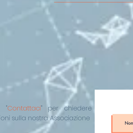
FORMAZIONE SCUOLA
LAVORO DEGLI STUDENTI
DEL “DE PINEDO-
COLONNA”
o "
Contattaci
"
per chiedere
oni sulla nostra Associazione