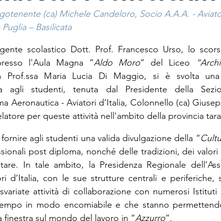
otenente (ca) Michele Candeloro, Socio A.A.A. - Aviatori
Puglia – Basilicata
rigente scolastico Dott. Prof. Francesco Urso, lo scor
 presso l'Aula Magna “
Aldo Moro
” del Liceo 
“Archi
la Prof.ssa Maria Lucia Di Maggio, si è svolta una
ta agli studenti, tenuta dal Presidente della Sezi
a Aeronautica - Aviatori d’Italia, Colonnello (ca) Giusep
elatore per queste attività nell'ambito della provincia tara
fornire agli studenti una valida divulgazione della “
Cultu
sionali post diploma, nonché delle tradizioni, dei valori 
itare. In tale ambito, la Presidenza Regionale dell’As
i d’Italia, con le sue strutture centrali e periferiche, 
variate attività di collaborazione con numerosi Istituti s
tempo in modo encomiabile e che stanno permettendo 
a finestra sul mondo del lavoro in “
Azzurro
”.