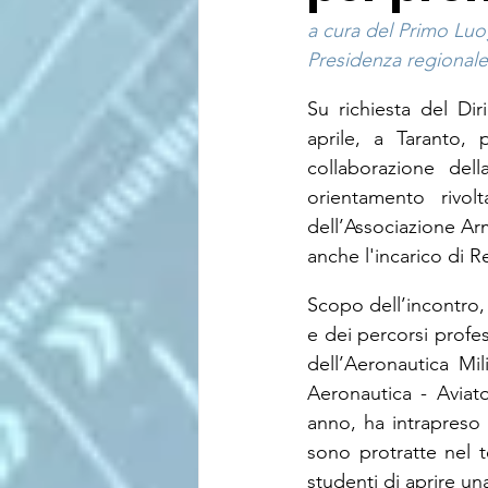
a cura del Primo Luog
Presidenza regionale 
Su richiesta del Di
aprile, a Taranto,
collaborazione del
orientamento rivol
dell’Associazione Arm
anche l'incarico di R
Scopo dell’incontro, 
e dei percorsi profes
dell’Aeronautica Mil
Aeronautica - Aviator
anno, ha intrapreso s
sono protratte nel 
studenti di aprire un