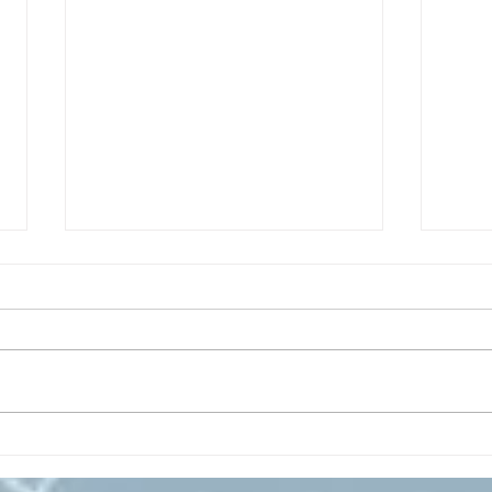
Il CESMA fra le scuole
IL 
superiori per il concorso
PAR