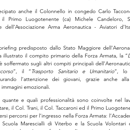
tecipato anche il Colonnello in congedo Carlo Tacconel
il Primo Luogotenente (ca) Michele Candeloro, Seg
e dell’Associazione Arma Aeronautica - Aviatori d’Ital
briefing predisposto dallo Stato Maggiore dell’Aeronauti
 illustrato il compito primario della Forza Armata, la “
 soffermato sugli altri compiti principali dell’Aeronautica
corso
”, il “
Trasporto Sanitario e Umanitario
”, lo
turando l’attenzione dei giovani, grazie anche alla
d immagini emozionali.
o quante e quali professionalità sono coinvolte nel la
tare, il Col. Trani, il Col. Taccaroni ed il Primo Luogote
ersi percorsi per l’ingresso nella Forza Armata: l’Accad
 Scuola Marescialli di Viterbo e la Scuola Volontari d