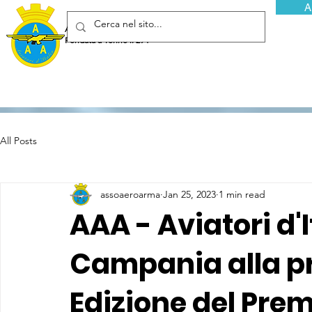
A
Associazione Arma Aeronautica - Aviatori d'Italia ETS
Fondata a Torino il 29 febbraio 1952
All Posts
assoaeroarma
Jan 25, 2023
1 min read
AAA - Aviatori d'
Campania alla pr
Edizione del Prem