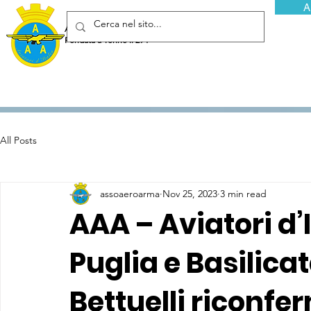
A
Associazione Arma Aeronautica - Aviatori d'Italia ETS
Fondata a Torino il 29 febbraio 1952
All Posts
assoaeroarma
Nov 25, 2023
3 min read
AAA – Aviatori d’
Puglia e Basilicata
Bettuelli riconfe