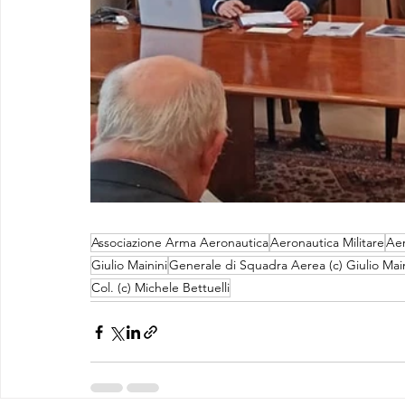
Associazione Arma Aeronautica
Aeronautica Militare
Aer
Giulio Mainini
Generale di Squadra Aerea (c) Giulio Main
Col. (c) Michele Bettuelli