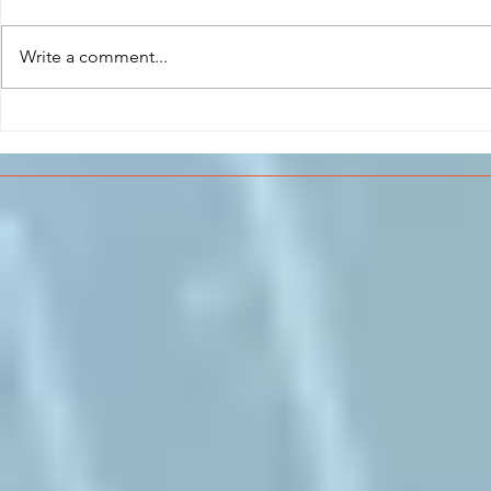
Write a comment...
CONCLUSO AL CESMA IL
Il CESMA f
PERCORSO DI
superiori 
FORMAZIONE SCUOLA
sull'Aeros
LAVORO DEGLI STUDENTI
DEL “DE PINEDO-
COLONNA”