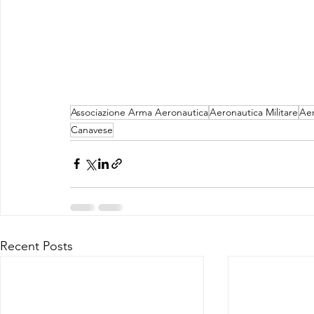
Associazione Arma Aeronautica
Aeronautica Militare
Aer
Canavese
Recent Posts