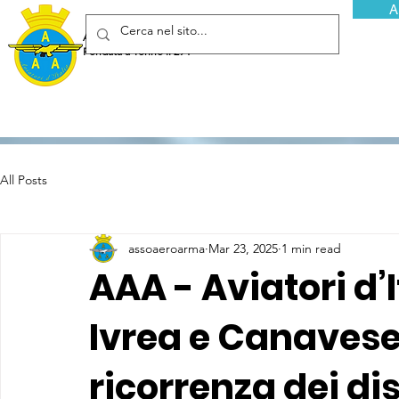
A
Associazione Arma Aeronautica - Aviatori d'Italia ETS
Fondata a Torino il 29 febbraio 1952
All Posts
assoaeroarma
Mar 23, 2025
1 min read
AAA - Aviatori d’I
Ivrea e Canavese
ricorrenza dei dis