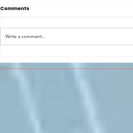
Comments
Write a comment...
CONCLUSO AL CESMA IL
Il CESMA f
PERCORSO DI
superiori 
FORMAZIONE SCUOLA
sull'Aeros
LAVORO DEGLI STUDENTI
DEL “DE PINEDO-
COLONNA”