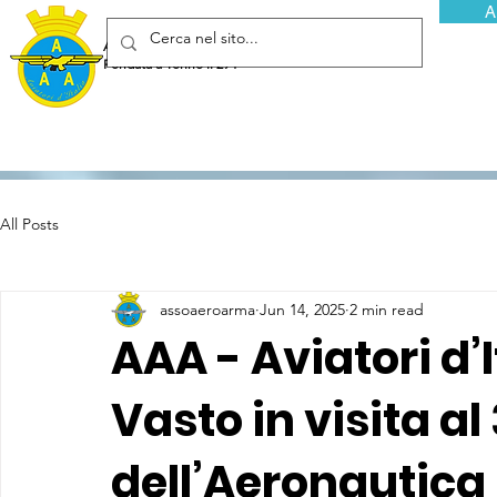
A
Associazione Arma Aeronautica - Aviatori d'Italia ETS
Fondata a Torino il 29 febbraio 1952
All Posts
assoaeroarma
Jun 14, 2025
2 min read
AAA - Aviatori d’I
Vasto in visita a
dell’Aeronautica 