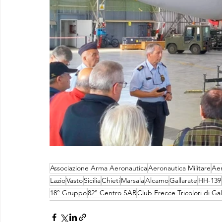
Associazione Arma Aeronautica
Aeronautica Militare
Aer
Lazio
Vasto
Sicilia
Chieti
Marsala
Alcamo
Gallarate
HH-139
18° Gruppo
82° Centro SAR
Club Frecce Tricolori di Gal