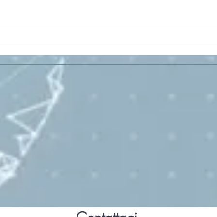
Il CESMA fra le scuole
IL 
superiori per il concorso
PAR
sull'Aerospazio
SPE
VOL