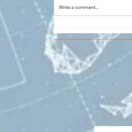
Write a comment...
CONCLUSO AL CESMA IL
PERCORSO DI
FORMAZIONE SCUOLA
LAVORO DEGLI STUDENTI
DEL “DE PINEDO-
COLONNA”