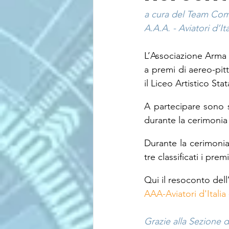
a cura del Team Com
A.A.A. - Aviatori d’Ita
L’Associazione Arma A
a premi di aereo-pit
il Liceo Artistico Stat
A partecipare sono s
durante la cerimonia
Durante la cerimonia 
tre classificati i pre
Qui il resoconto dell
AAA-Aviatori d'Itali
Grazie alla Sezione d