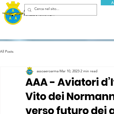
A
Associazione Arma Aeronautica - Aviatori d'Italia ETS
Fondata a Torino il 29 febbraio 1952
All Posts
assoaeroarma
Mar 10, 2023
2 min read
AAA - Aviatori d’
Vito dei Normann
verso futuro dei 