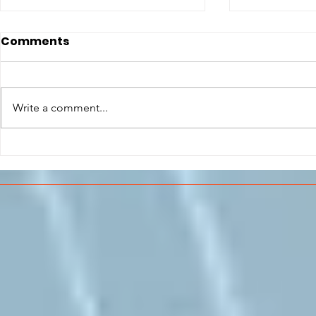
Comments
Write a comment...
CONCLUSO AL CESMA IL
Il CESMA f
PERCORSO DI
superiori 
FORMAZIONE SCUOLA
sull'Aeros
LAVORO DEGLI STUDENTI
DEL “DE PINEDO-
COLONNA”