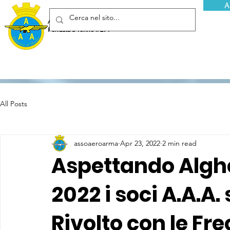
A
Associazione Arma Aeronautica - Aviatori d'Italia ETS
Fondata a Torino il 29 febbraio 1952
All Posts
assoaeroarma
Apr 23, 2022
2 min read
Aspettando Algher
2022 i soci A.A.A.
Rivolto con le Fre