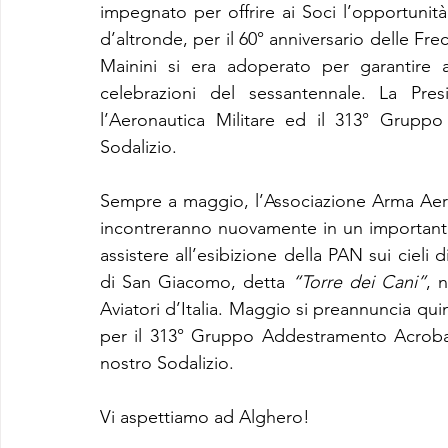
impegnato per offrire ai Soci l’opportunità
d’altronde, per il 60° anniversario delle Frec
Mainini si era adoperato per garantire a tu
celebrazioni del sessantennale. La Pres
l’Aeronautica Militare ed il 313° Grupp
Sodalizio.
Sempre a maggio, l’Associazione Arma Aeronau
incontreranno nuovamente in un importante 
assistere all’esibizione della PAN sui cieli 
di San Giacomo, detta 
“Torre dei Cani”
, 
Aviatori d’Italia. Maggio si preannuncia qui
per il 313° Gruppo Addestramento Acrobati
nostro Sodalizio.
Vi aspettiamo ad Alghero!