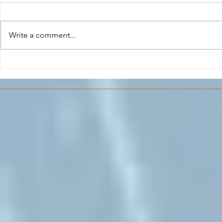
Write a comment...
CONCLUSO AL CESMA IL
Il CESMA f
PERCORSO DI
superiori 
FORMAZIONE SCUOLA
sull'Aeros
LAVORO DEGLI STUDENTI
DEL “DE PINEDO-
COLONNA”