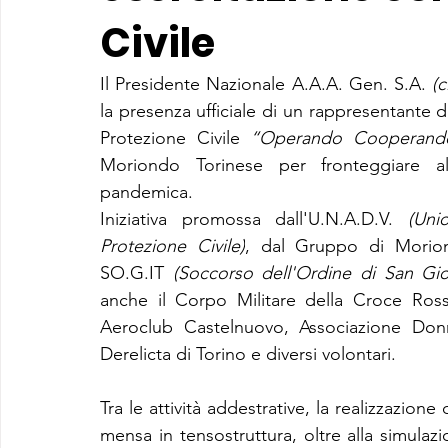
Civile
Il Presidente Nazionale A.A.A. Gen. S.A. 
(c
la presenza ufficiale di un rappresentante deg
Protezione Civile 
“Operando Cooperand
Moriondo Torinese per fronteggiare a
pandemica.
Iniziativa promossa dall'U.N.A.D.V. 
(Uni
Protezione Civile)
, dal Gruppo di Moriond
SO.G.IT 
(Soccorso dell'Ordine di San Giov
anche il Corpo Militare della Croce Ross
Aeroclub Castelnuovo, Associazione Donne
Derelicta di Torino e diversi volontari.
Tra le attività addestrative, la realizzazio
mensa in tensostruttura, oltre alla simulazi