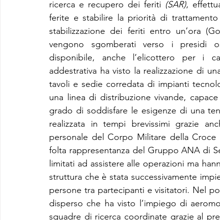
ricerca e recupero dei feriti 
(SAR)
, effett
ferite e stabilire la priorità di trattamento
stabilizzazione dei feriti entro un’ora (G
vengono sgomberati verso i presidi osp
disponibile, anche l’elicottero per i ca
addestrativa ha visto la realizzazione di u
tavoli e sedie corredata di impianti tecnol
una linea di distribuzione vivande, capace 
grado di soddisfare le esigenze di una ten
realizzata in tempi brevissimi grazie anc
personale del Corpo Militare della Croce 
folta rappresentanza del Gruppo ANA di Set
limitati ad assistere alle operazioni ma hann
struttura che è stata successivamente impi
persone tra partecipanti e visitatori. Nel po
disperso che ha visto l’impiego di aeromob
squadre di ricerca coordinate grazie al pre