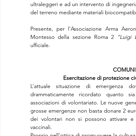
ultraleggeri e ad un intervento di ingegneri
del terreno mediante materiali biocompatibi
Presente, per l'Associazione Arma Aerona
Montesso della sezione Roma 2 
“Luigi 
ufficiale.
COMUNI
Esercitazione di protezion
L’attuale situazione di emergenza 
drammaticamente ricordato quanto sia i
associazioni di volontariato. Le nuove gene
grosse emergenze non basta donare 2 euro
dei volontari non si possono attivare e
vaccinali.
Proprio nell’ottica di promuovere la cultura 