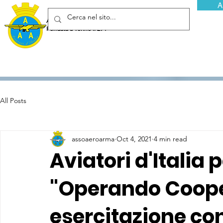
A
Associazione Arma Aeronautica - Aviatori d'Italia ETS
Fondata a Torino il 29 febbraio 1952
All Posts
assoaeroarma
Oct 4, 2021
4 min read
Aviatori d'Italia 
"Operando Coop
esercitazione con