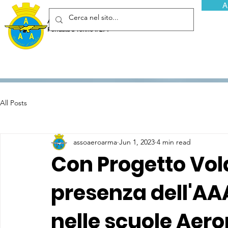
A
Associazione Arma Aeronautica - Aviatori d'Italia ETS
Fondata a Torino il 29 febbraio 1952
All Posts
assoaeroarma
Jun 1, 2023
4 min read
Con Progetto Vola
presenza dell'AAA
nelle scuole Aer