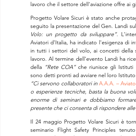
lavoro che il settore dell'aviazione offre ai g
Progetto Volare Sicuri è stato anche protag
seguito la presentazione del Gen. Landi su
Volo: un progetto da sviluppare”
. L'int
Aviatori d’Italia, ha indicato l'esigenza di i
in tutti i settori del volo, ai concetti del
lavoro. Al termine dell'evento Landi ha ri
della 
“Rete COA”
 che riunisce gli Istituti
sono detti pronti ad avviare nel loro Istitut
“Ci servono collaboratori in 
A.A.A. – Aviator
o esperienze tecniche, basta la buona vol
enorme di seminari e dobbiamo formare u
presente che ci consenta di rispondere alle
Il 24 maggio Progetto Volare Sicuri è torn
seminario Flight Safety Principles tenu