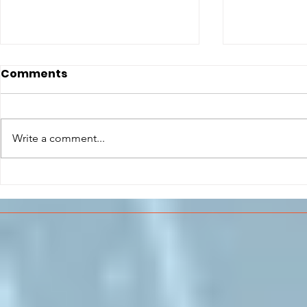
Comments
Write a comment...
CONCLUSO AL CESMA IL
Il CESMA f
PERCORSO DI
superiori 
FORMAZIONE SCUOLA
sull'Aeros
LAVORO DEGLI STUDENTI
DEL “DE PINEDO-
COLONNA”