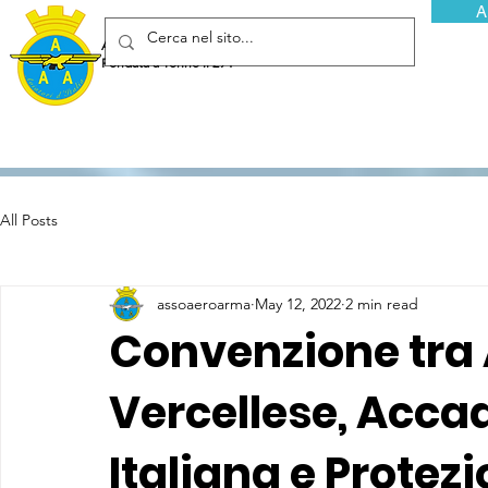
A
Associazione Arma Aeronautica - Aviatori d'Italia ETS
Fondata a Torino il 29 febbraio 1952
All Posts
assoaeroarma
May 12, 2022
2 min read
Convenzione tra A
Vercellese, Acca
Italiana e Protezi