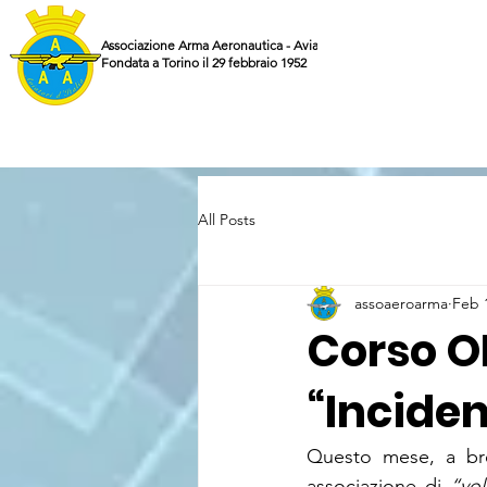
Associazione Arma Aeronautica - Aviatori d'Italia ETS
Fondata a Torino il 29 febbraio 1952
All Posts
assoaeroarma
Feb 
Corso OD
“Inciden
Questo mese, a br
associazione di 
“vol