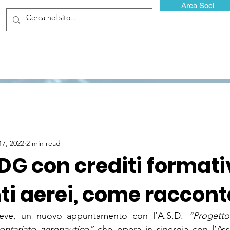
Area Soci
17, 2022
2 min read
G con crediti formativ
ti aerei, come racconta
eve, un nuovo appuntamento con l’A.S.D. 
“Progetto
ontariato aeronautico”
 che opera in sinergia con l’As