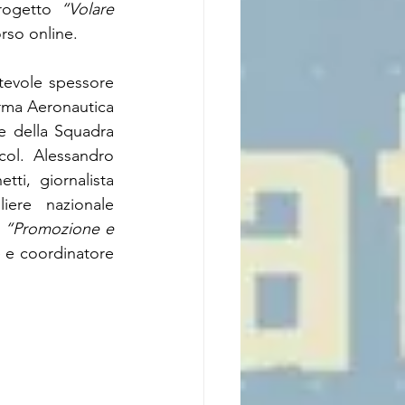
rogetto 
“Volare 
orso online.
tevole spessore 
rma Aeronautica 
e della Squadra 
col. Alessandro 
tti, giornalista 
ere nazionale 
 
“Promozione e 
 e coordinatore 