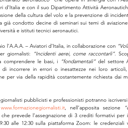
i d’Italia e con il suo Dipartimento Attività Aeronautiche 
ione della cultura del volo e la prevenzione di incidenti 
ha già condotto decine di seminari sui temi di aviazione 
versità e istituti tecnici aeronautici.
io l’A.A.A. – Aviatori d’Italia, in collaborazione con 
“Vol
r giornalisti: 
“Incidenti aerei, come raccontarli”
. Sco
i a comprendere le basi, i 
“fondamentali”
 del settore 
di incorrere in errori o inesattezze nei loro articoli, 
e per via della rapidità costantemente richiesta dai m
 giornalisti pubblicisti e professionisti potranno iscrivers
 
www.formazionegiornalisti.it
, nell’apposita sezione 
“
a, che prevede l’assegnazione di 3 crediti formativi per i 
09:30 alle 12:30 sulla piattaforma Zoom: le credenziali v