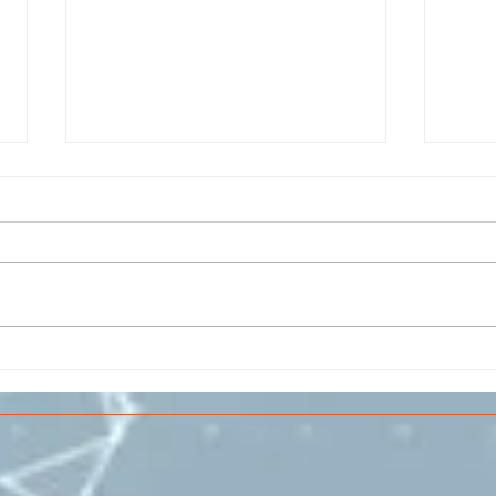
Il CESMA fra le scuole
IL 
superiori per il concorso
PAR
sull'Aerospazio
SPE
VOL