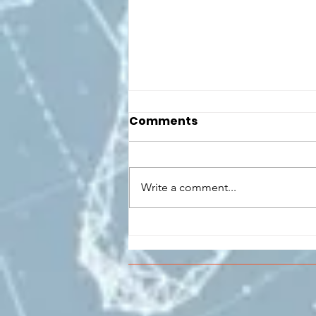
Comments
Write a comment...
CONCLUSO AL CESMA IL
PERCORSO DI
FORMAZIONE SCUOLA
LAVORO DEGLI STUDENTI
DEL “DE PINEDO-