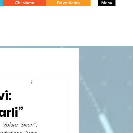
Chi siamo
Dove siamo
Menu
i:
rli”
 Volare Sicuri”
, 
sociazione Arma 