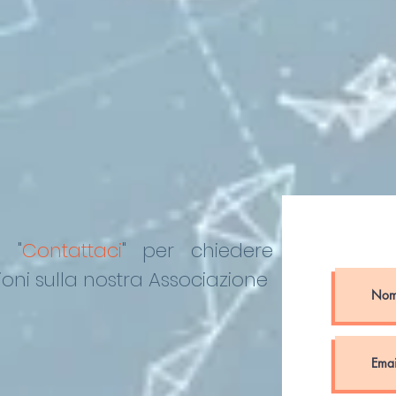
COLONNA”
o "
Contattaci
"
per chiedere
oni sulla nostra Associazione