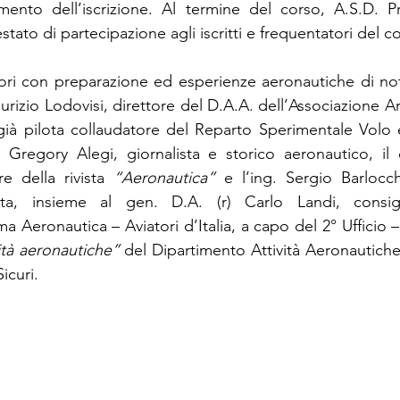
ento dell’iscrizione. Al termine del corso, A.S.D. P
estato di partecipazione agli iscritti e frequentatori del c
tori con preparazione ed esperienze aeronautiche di no
urizio Lodovisi, direttore del D.A.A. dell’Associazione A
e già pilota collaudatore del Reparto Sperimentale Volo 
 Gregory Alegi, giornalista e storico aeronautico, il 
re della rivista 
“Aeronautica”
 e l’ing. Sergio Barlocche
ta, insieme al gen. D.A. (r) Carlo Landi, consigli
a Aeronautica – Aviatori d’Italia, a capo del 2° Ufficio –
ità aeronautiche”
 del Dipartimento Attività Aeronautiche
icuri.