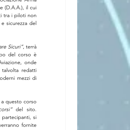
(D.A.A.), il cui 
tra i piloti non 
e sicurezza del 
are Sicuri”
, terrà 
po del corso è 
Aviazione, onde 
talvolta redatti 
oderni mezzi di 
i a questo corso 
corsi”
 del sito. 
partecipanti, si 
erranno fornite 