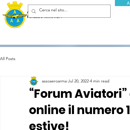
A
Associazione Arma Aeronautica - Aviatori d'Italia ETS
Fondata a Torino il 29 febbraio 1952
All Posts
assoaeroarma
Jul 20, 2022
4 min read
“Forum Aviatori” 
online il numero 
estive!