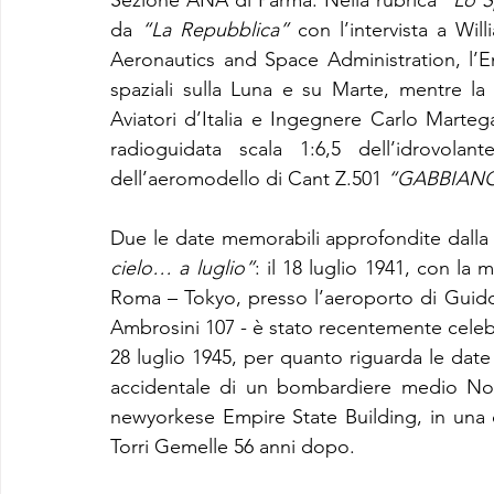
Sezione ANA di Parma. Nella rubrica 
“Lo S
da 
“La Repubblica”
 con l’intervista a Will
Aeronautics and Space Administration, l’E
spaziali sulla Luna e su Marte, mentre la
Aviatori d’Italia e Ingegnere Carlo Martega
radioguidata scala 1:6,5 dell’idrovola
dell’aeromodello di Cant Z.501 
“GABBIAN
Due le date memorabili approfondite dalla 
cielo… a luglio”
: il 18 luglio 1941, con la 
Roma – Tokyo, presso l’aeroporto di Guidon
Ambrosini 107 - è stato recentemente celebra
28 luglio 1945, per quanto riguarda le date
accidentale di un bombardiere medio Nort
newyorkese Empire State Building, in una di
Torri Gemelle 56 anni dopo.