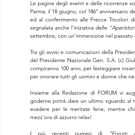
Le pagine degli eventi e delle ricorrenze s
Parma, il 18 giugno, col 186° anniversario d
ed al conferimento alle Frecce Tricolori de
segnalata anche l’iniziativa delle 
“Aperistor
settembre, con un’immersione nel passato 
Tra gli avvisi e comunicazioni della Preside
del Presidente Nazionale Gen. S.A. (c) Giuli
compiranno 100 anni, per festeggiare insiem
per onorare tutti gli uomini e donne che ne 
Insieme alla Redazione di FORUM vi augu
goderne potrà dare un ultimo sguardo al m
evadere per le meritate ferie, mentre c
mezz’ora di azzurro relax!
I più recenti numeri di 
“Forum d