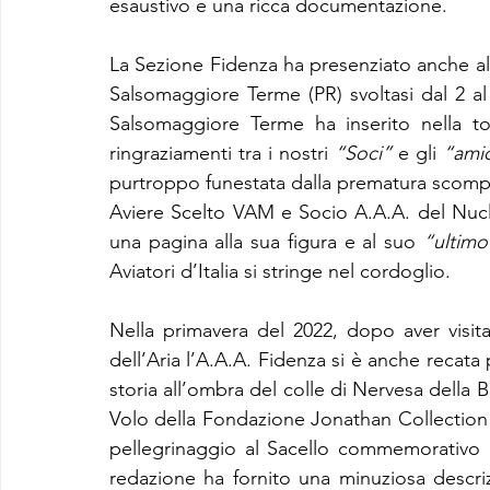
esaustivo e una ricca documentazione.
La Sezione Fidenza ha presenziato anche al 
Salsomaggiore Terme (PR) svoltasi dal 2 al 3
Salsomaggiore Terme ha inserito nella top
ringraziamenti tra i nostri 
“Soci”
 e gli 
“amic
purtroppo funestata dalla prematura scompa
Aviere Scelto VAM e Socio A.A.A. del Nucl
una pagina alla sua figura e al suo 
“ultimo
Aviatori d’Italia si stringe nel cordoglio.
Nella primavera del 2022, dopo aver visit
dell’Aria l’A.A.A. Fidenza si è anche recata p
storia all’ombra del colle di Nervesa della 
Volo della Fondazione Jonathan Collection
pellegrinaggio al Sacello commemorativo 
redazione ha fornito una minuziosa descriz