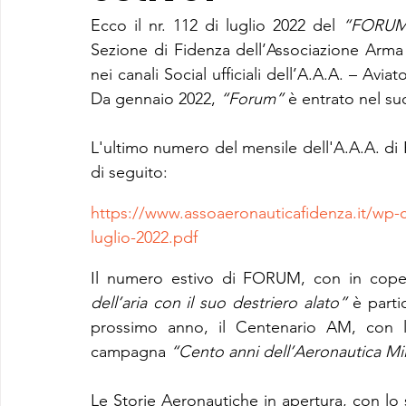
Ecco il nr. 112 di luglio 2022 del 
“FORUM 
Sezione di Fidenza dell’Associazione Arma Ae
nei canali Social ufficiali dell’A.A.A. – Aviat
Da gennaio 2022, 
“Forum”
 è entrato nel su
L'ultimo numero del mensile dell'A.A.A. di F
di seguito:
https://www.assoaeronauticafidenza.it/
luglio-2022.pdf
Il numero estivo di FORUM, con in coper
dell’aria con il suo destriero alato”
 è parti
prossimo anno, il Centenario AM, con la 
campagna 
“Cento anni dell’Aeronautica Mili
Le Storie Aeronautiche in apertura, con lo s