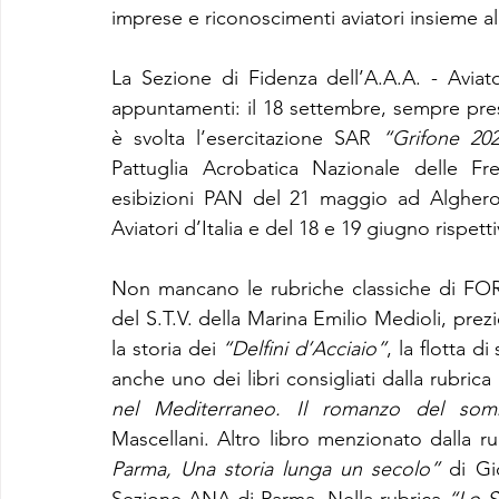
imprese e riconoscimenti aviatori insieme al
La Sezione di Fidenza dell’A.A.A. - Aviator
appuntamenti: il 18 settembre, sempre pres
è svolta l’esercitazione SAR 
“Grifone 20
Pattuglia Acrobatica Nazionale delle Fre
esibizioni PAN del 21 maggio ad Alghero 
Aviatori d’Italia e del 18 e 19 giugno rispet
Non mancano le rubriche classiche di FO
del S.T.V. della Marina Emilio Medioli, prezi
la storia dei 
“Delfini d’Acciaio”
, la flotta d
anche uno dei libri consigliati dalla rubrica 
nel Mediterraneo. Il romanzo del somme
Mascellani. Altro libro menzionato dalla ru
Parma, Una storia lunga un secolo”
 di Gi