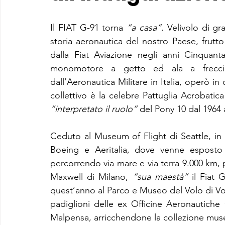
Il FIAT G-91 torna 
“a casa”
. Velivolo di gr
storia aeronautica del nostro Paese, frutto
dalla Fiat Aviazione negli anni Cinquant
monomotore a getto ed ala a freccia
dall’Aeronautica Militare in Italia, operò in d
“interpretato il ruolo”
 del Pony 10 dal 1964
Ceduto al Museum of Flight di Seattle, in b
Boeing e Aeritalia, dove venne esposto da
percorrendo via mare e via terra 9.000 km, pu
Maxwell di Milano, 
“sua maestà”
 il Fiat
quest’anno al Parco e Museo del Volo di 
padiglioni delle ex Officine Aeronautiche
Malpensa, arricchendone la collezione musea