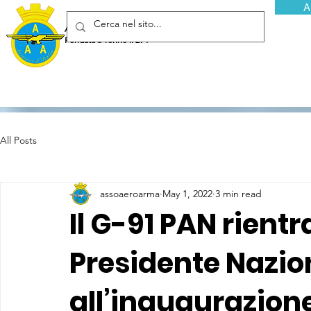
A
Associazione Arma Aeronautica - Aviatori d'Italia ETS
Fondata a Torino il 29 febbraio 1952
All Posts
assoaeroarma
May 1, 2022
3 min read
Il G-91 PAN rientra 
Presidente Nazion
all’inaugurazion