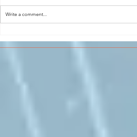
Write a comment...
CONCLUSO AL CESMA IL
Il CESMA f
PERCORSO DI
superiori 
FORMAZIONE SCUOLA
sull'Aeros
LAVORO DEGLI STUDENTI
DEL “DE PINEDO-
COLONNA”