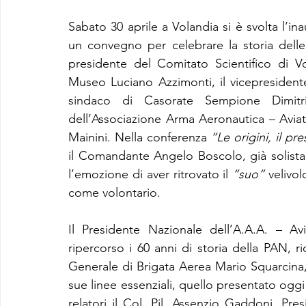
Sabato 30 aprile a Volandia si è svolta l’ina
un convegno per celebrare la storia delle F
presidente del Comitato Scientifico di Vol
Museo Luciano Azzimonti, il vicepresidente
sindaco di Casorate Sempione Dimitri
dell’Associazione Arma Aeronautica – Aviato
Mainini. Nella conferenza 
“Le origini, il pre
il Comandante Angelo Boscolo, già solista 
l’emozione di aver ritrovato il 
“suo”
 velivo
come volontario.
Il Presidente Nazionale dell’A.A.A. – Avia
ripercorso i 60 anni di storia della PAN, ri
Generale di Brigata Aerea Mario Squarcina, 
sue linee essenziali, quello presentato oggi