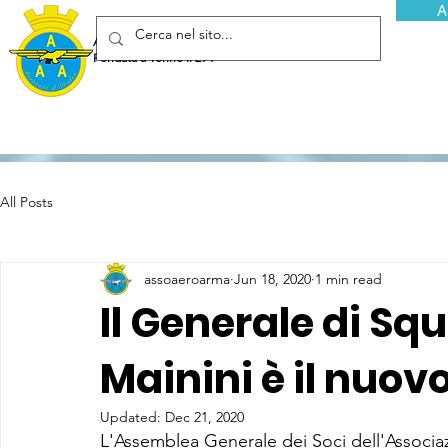
A
Associazione Arma Aeronautica - Aviatori d'Italia ETS
Fondata a Torino il 29 febbraio 1952
All Posts
assoaeroarma
Jun 18, 2020
1 min read
Il Generale di Sq
Mainini è il nuo
Updated:
Dec 21, 2020
L'Assemblea Generale dei Soci dell'Associa