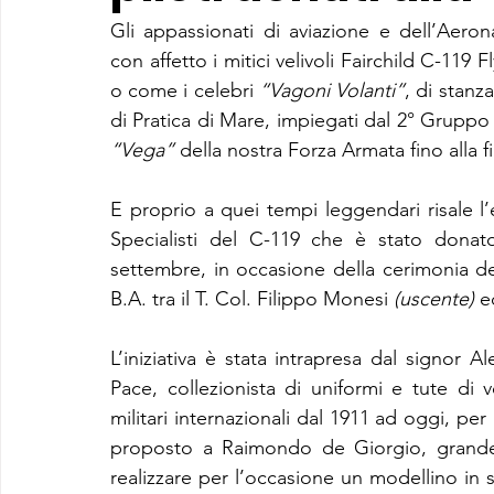
Gli appassionati di aviazione e dell’Aerona
con affetto i mitici velivoli Fairchild C-11
o come i celebri 
“Vagoni Volanti”
, di stanz
di Pratica di Mare, impiegati dal 2° Gruppo
“Vega”
 della nostra Forza Armata fino alla f
E proprio a quei tempi leggendari risale l’
Specialisti del C-119 che è stato donat
settembre, in occasione della cerimonia 
B.A. tra il T. Col. Filippo Monesi 
(uscente)
 e
L’iniziativa è stata intrapresa dal signor A
Pace, collezionista di uniformi e tute di 
militari internazionali dal 1911 ad oggi, per
proposto a Raimondo de Giorgio, grande 
realizzare per l’occasione un modellino in 