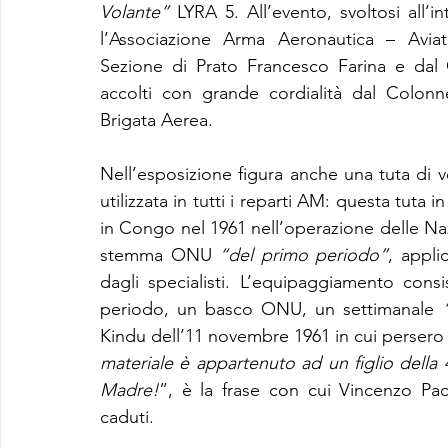
Volante”
 LYRA 5. All’evento, svoltosi all’
l’Associazione Arma Aeronautica – Aviator
Sezione di Prato Francesco Farina e dal
accolti con grande cordialità dal Colon
Brigata Aerea.
Nell’esposizione figura anche una tuta di vol
utilizzata in tutti i reparti AM: questa tuta 
in Congo nel 1961 nell’operazione delle Na
stemma ONU 
“del primo periodo”
, appli
dagli specialisti. L’equipaggiamento cons
periodo, un basco ONU, un settimanale 
Kindu dell’11 novembre 1961 in cui persero l
materiale è appartenuto ad un figlio della 4
Madre!
”, è la frase con cui Vincenzo Pa
caduti.