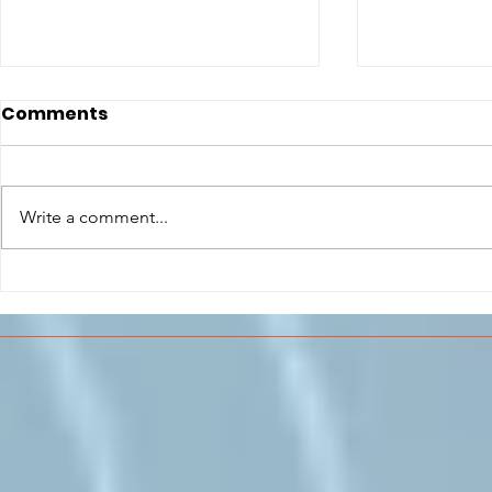
Comments
Write a comment...
CONCLUSO AL CESMA IL
Il CESMA f
PERCORSO DI
superiori 
FORMAZIONE SCUOLA
sull'Aeros
LAVORO DEGLI STUDENTI
DEL “DE PINEDO-
COLONNA”