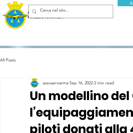
A
Associazione Arma Aeronautica - Aviatori d'Italia ETS
Fondata a Torino il 29 febbraio 1952
All Posts
assoaeroarma
Sep 16, 2022
2 min read
Un modellino del 
l’equipaggiament
piloti donati alla 