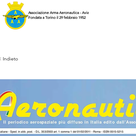
Associazione Arma Aeronautica - Aviatori d'Italia ETS
Fondata a Torino il 29 febbraio 1952
< Indieto