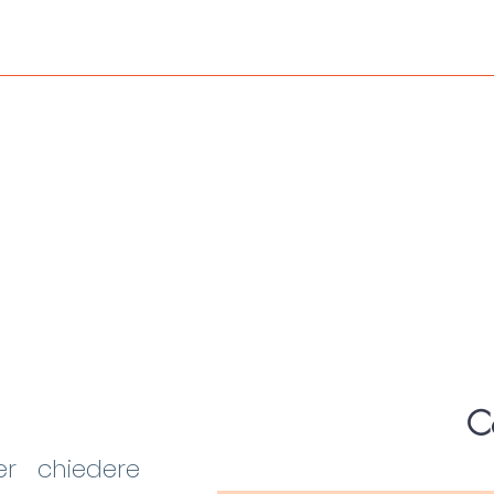
C
er chiedere